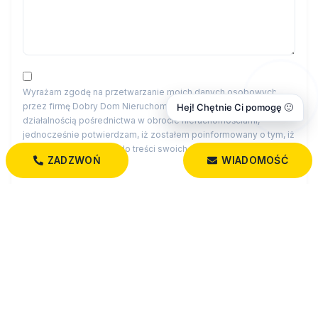
Wyrażam zgodę na przetwarzanie moich danych osobowych
przez firmę Dobry Dom Nieruchomości dla celów związanych z
Hej! Chętnie Ci pomogę 🙂
działalnością pośrednictwa w obrocie nieruchomościami,
jednocześnie potwierdzam, iż zostałem poinformowany o tym, iż
będę posiadać dostęp do treści swoich danych do ich edycji lub
ZADZWOŃ
WIADOMOŚĆ
usunięcia.
Administratorem danych osobowych jest Dobry Dom
Nieruchomości z siedzibą przy św. Rocha 5 lok. 202, 15-879
Białystok (“Administrator”), z którym można się skontaktować
przez adres biuro@dobrydom-nieruchomosci.pl…
czytaj więcej