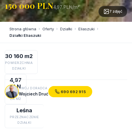
150 000 PLN
4,97 PLN/m²
7 zdjęć
Strona główna
›
Oferty
›
Działki
›
Eliaszuki
›
Działki Eliaszuki
30 160 m2
POWIERZCHNIA
DZIAŁKI
4,97
PLN
TWÓJ DORADCA
690 692 915
CENA
Wojciech Druć
ZA M2
Leśna
PRZEZNACZENIE
DZIAŁKI