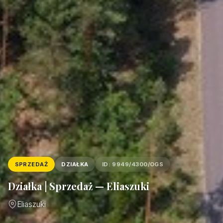
SPRZEDAŻ
DZIAŁKA
ID: 9949/4300/OGS
Działka | Sprzedaż — Eliaszuki
Eliaszuki