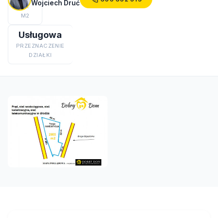
Wojciech Druć
ZA
M2
Usługowa
PRZEZNACZENIE
DZIAŁKI