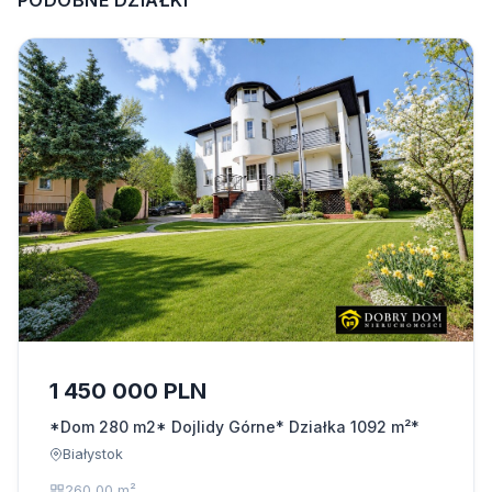
PODOBNE DZIAŁKI
1 450 000 PLN
*Dom 280 m2* Dojlidy Górne* Działka 1092 m²*
Białystok
260,00 m²