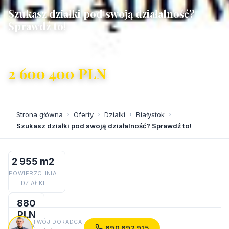
Szukasz działki pod swoją działalność?
Sprawdź to!
Białystok, Bacieczki
2 600 400 PLN
880 PLN/m²
Strona główna
›
Oferty
›
Działki
›
Białystok
›
Szukasz działki pod swoją działalność? Sprawdź to!
2 955 m2
POWIERZCHNIA
DZIAŁKI
880
PLN
TWÓJ DORADCA
CENA
690 692 915