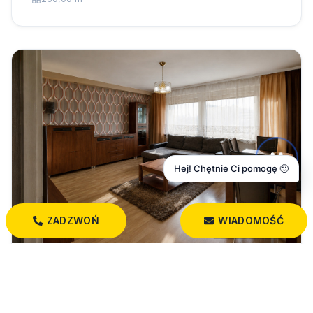
Hej! Chętnie Ci pomogę 🙂
ZADZWOŃ
WIADOMOŚĆ
369 999 PLN
2-pokojowe mieszkanie z balkonem | 48,6 m²