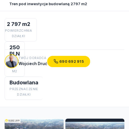
Tren pod inwestycje budowlaną 2797 m2
2 797 m2
POWIERZCHNIA
DZIAŁKI
250
PLN
TWÓJ DORADCA
CENA
690 692 915
Wojciech Druć
ZA
M2
Budowlana
PRZEZNACZENIE
DZIAŁKI