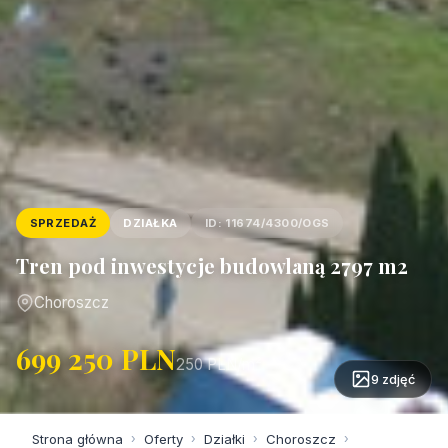
SPRZEDAŻ
DZIAŁKA
ID: 11674/4300/OGS
Tren pod inwestycje budowlaną 2797 m2
Choroszcz
699 250 PLN
250 PLN/m²
9 zdjęć
Strona główna
›
Oferty
›
Działki
›
Choroszcz
›