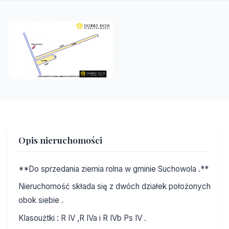
Opis nieruchomości
**Do sprzedania ziemia rolna w gminie Suchowola .**
Nieruchomość składa się z dwóch działek położonych
obok siebie .
Klasoużtki : R IV ,R IVa i R IVb Ps IV .