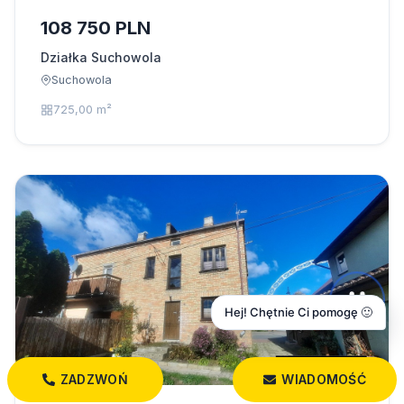
108 750 PLN
Działka Suchowola
Suchowola
725,00 m²
Hej! Chętnie Ci pomogę 🙂
ZADZWOŃ
WIADOMOŚĆ