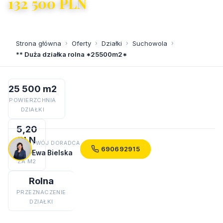
132 500 PLN
5,20 PLN/m²
Strona główna
›
Oferty
›
Działki
›
Suchowola
›
** Duża działka rolna *25500m2*
25 500 m2
POWIERZCHNIA
DZIAŁKI
5,20
PLN
TWÓJ DORADCA
690692915
CENA
Ewa Bielska
ZA M2
Rolna
PRZEZNACZENIE
DZIAŁKI