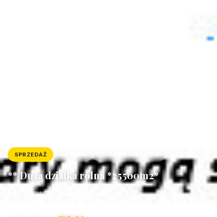
SPRZEDAŻ
DZIAŁKA
ID: 9208/4300/OGS
** Duża działka rolna *25500m2*
Suchowola