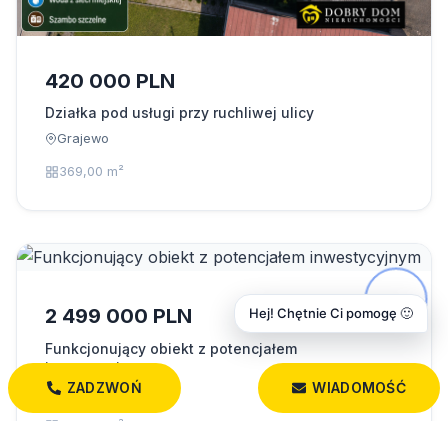
420 000 PLN
Działka pod usługi przy ruchliwej ulicy
Grajewo
369,00 m²
2 499 000 PLN
Hej! Chętnie Ci pomogę 🙂
Funkcjonujący obiekt z potencjałem
inwestycyjnym
ZADZWOŃ
WIADOMOŚĆ
Grajewo
590,00 m²