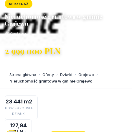
SPRZEDAŻ
DZIAŁKA
ID: 10498/4300/OGS
Nieruchomość gruntowa w gminie
Grajewo
Grajewo
2 999 000 PLN
127,94 PLN/m²
Strona główna
›
Oferty
›
Działki
›
Grajewo
›
Nieruchomość gruntowa w gminie Grajewo
23 441 m2
POWIERZCHNIA
DZIAŁKI
127,94
PLN