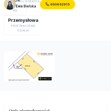
TWÓJ DORADCA
690692915
CENA ZA
Ewa Bielska
M2
Przemysłowa
PRZEZNACZENIE
DZIAŁKI
Opis nieruchomości