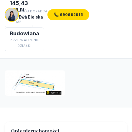
145,43
PLN
TWÓJ DORADCA
690692915
CENA ZA
Ewa Bielska
M2
Budowlana
PRZEZNACZENIE
DZIAŁKI
Opis nieruchomości