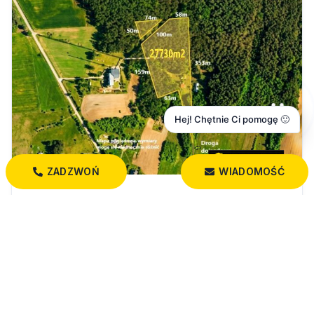
Hej! Chętnie Ci pomogę 🙂
ZADZWOŃ
WIADOMOŚĆ
299 000 PLN
Posiadłość leśna z domem
Krynice
27 730,00 m²