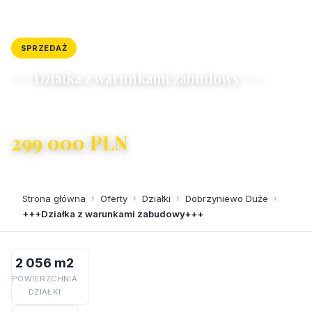
SPRZEDAŻ
DZIAŁKA
ID: 8733/4300/OGS
+++Działka z warunkami zabudowy+++
Dobrzyniewo Duże
299 000 PLN
145,43 PLN/m²
Strona główna
›
Oferty
›
Działki
›
Dobrzyniewo Duże
›
+++Działka z warunkami zabudowy+++
2 056 m2
POWIERZCHNIA
DZIAŁKI