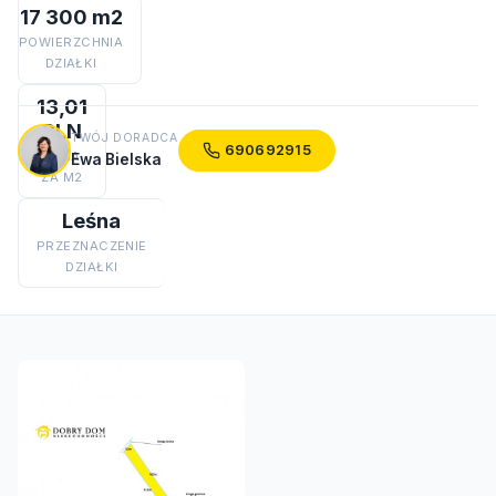
17 300 m2
POWIERZCHNIA
DZIAŁKI
13,01
PLN
TWÓJ DORADCA
690692915
CENA
Ewa Bielska
ZA M2
Leśna
PRZEZNACZENIE
DZIAŁKI