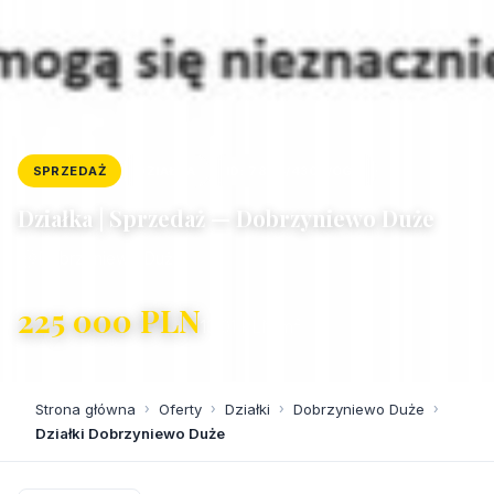
SPRZEDAŻ
DZIAŁKA
ID: 7884/4300/OGS
Działka | Sprzedaż — Dobrzyniewo Duże
Dobrzyniewo Duże
225 000 PLN
13,01 PLN/m²
Strona główna
›
Oferty
›
Działki
›
Dobrzyniewo Duże
›
Działki Dobrzyniewo Duże