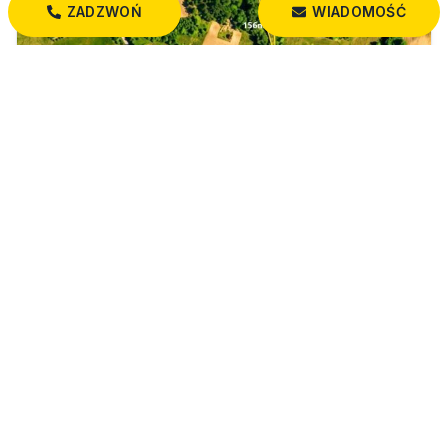
ZADZWOŃ
WIADOMOŚĆ
299 000 PLN
Posiadłość leśna z domem
Krynice
27 730,00 m²
200 000 PLN
Działka z warunkami zabudowy
Dobrzyniewo Kościelne