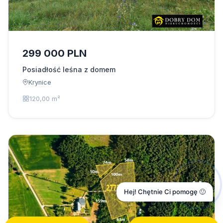
299 000 PLN
Posiadłość leśna z domem
Krynice
120,00 m²
Hej! Chętnie Ci pomogę 🙂