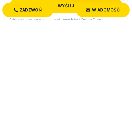
ZADZWOŃ
WIADOMOŚĆ
Administratorem danych osobowych jest Dobry Dom
Nieruchomości z siedzibą przy św. Rocha 5 lok. 202, 15-879
Białystok (“Administrator”), z którym można się skontaktować
przez adres biuro@dobrydom-nieruchomosci.pl…
czytaj więcej
MOZE CIE ROWNIEZ ZAINTERESOWAC
Zobacz wszystkie działki w miejscowości Stara
Chmielówka
Wszystkie oferty: działki