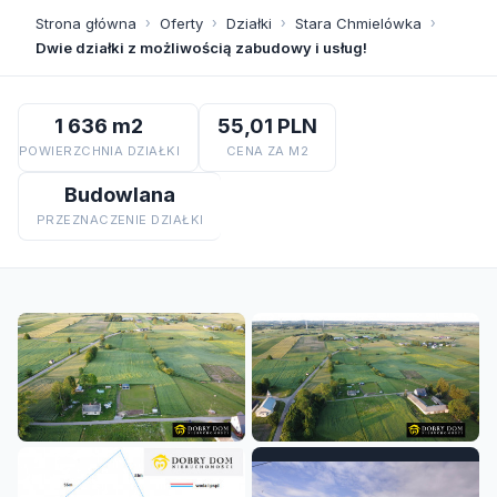
Strona główna
›
Oferty
›
Działki
›
Stara Chmielówka
›
Dwie działki z możliwością zabudowy i usług!
1 636 m2
55,01 PLN
POWIERZCHNIA DZIAŁKI
CENA ZA M2
Budowlana
PRZEZNACZENIE DZIAŁKI