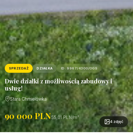
SPRZEDAŻ
DZIAŁKA
ID: 9967/4300/OGS
Dwie działki z możliwością zabudowy i
usług!
Stara Chmielówka
90 000 PLN
55,01 PLN/m²
4 zdjęć