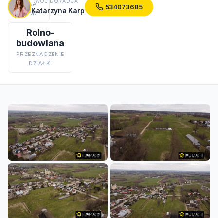
TWÓJ DORADCA
CENA
534073685
Katarzyna Karp
ZA M2
Rolno-
budowlana
PRZEZNACZENIE
DZIAŁKI