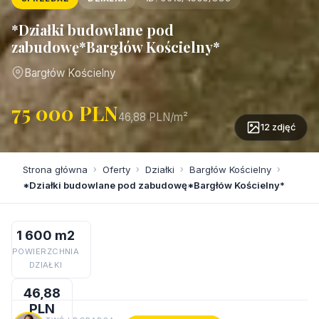
*Działki budowlane pod
zabudowę*Bargłów Kościelny*
Bargłów Kościelny
75 000 PLN
46,88 PLN/m²
12 zdjęć
Strona główna
›
Oferty
›
Działki
›
Bargłów Kościelny
›
*Działki budowlane pod zabudowę*Bargłów Kościelny*
1 600 m2
POWIERZCHNIA
DZIAŁKI
46,88
PLN