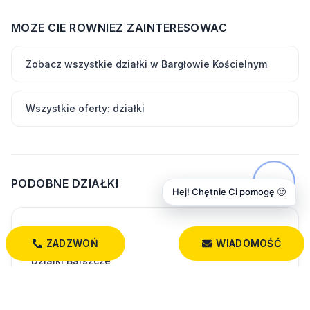
MOZE CIE ROWNIEZ ZAINTERESOWAC
Zobacz wszystkie działki w Bargłowie Kościelnym
Wszystkie oferty: działki
PODOBNE DZIAŁKI
Hej! Chętnie Ci pomogę 🙂
98 100 PLN
ZADZWOŃ
WIADOMOŚĆ
Działki Barszcze
Barszcze
1 090,00 m²