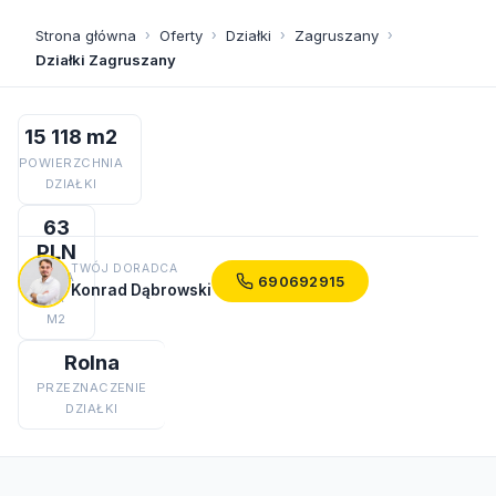
Strona główna
›
Oferty
›
Działki
›
Zagruszany
›
Działki Zagruszany
15 118 m2
POWIERZCHNIA
DZIAŁKI
63
PLN
TWÓJ DORADCA
CENA
690692915
Konrad Dąbrowski
ZA
M2
Rolna
PRZEZNACZENIE
DZIAŁKI