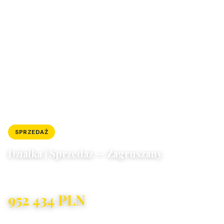
SPRZEDAŻ
DZIAŁKA
ID: 8688/4300/OGS
Działka | Sprzedaż — Zagruszany
Zagruszany
952 434 PLN
63 PLN/m²