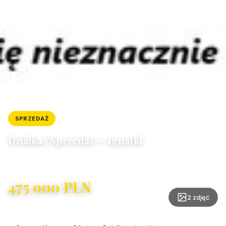
SPRZEDAŻ
DZIAŁKA
ID: 8502/4300/OGS
Działka | Sprzedaż — Ignatki
Ignatki
475 000 PLN
316,67 PLN/m²
2 zdjęć