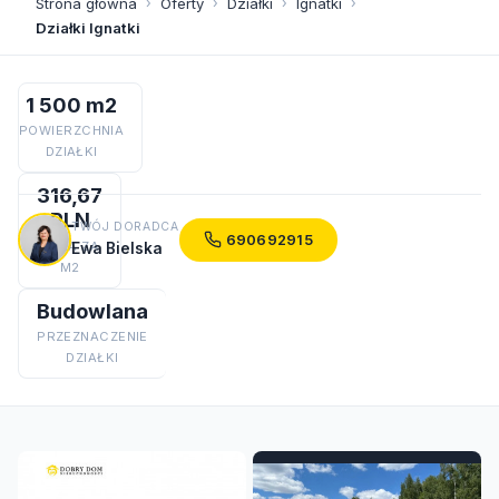
Strona główna
›
Oferty
›
Działki
›
Ignatki
›
Działki Ignatki
1 500 m2
POWIERZCHNIA
DZIAŁKI
316,67
PLN
TWÓJ DORADCA
690692915
CENA ZA
Ewa Bielska
M2
Budowlana
PRZEZNACZENIE
DZIAŁKI