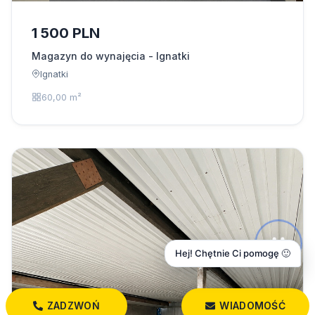
1 500 PLN
Magazyn do wynajęcia - Ignatki
Ignatki
60,00 m²
Hej! Chętnie Ci pomogę 🙂
ZADZWOŃ
WIADOMOŚĆ