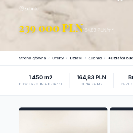
Łubniki
239 000 PLN
164,83 PLN/m²
Strona główna
›
Oferty
›
Działki
›
Łubniki
›
*Działka bu
1 450 m2
164,83 PLN
B
POWIERZCHNIA DZIAŁKI
CENA ZA M2
PRZEZ