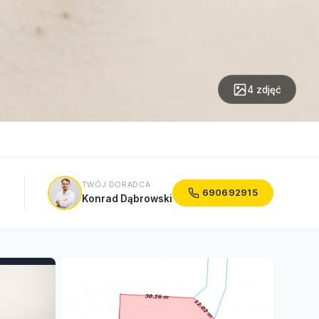
4 zdjęć
TWÓJ DORADCA
690692915
Konrad Dąbrowski