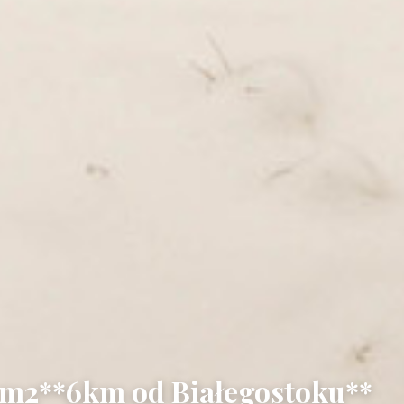
 m2**6km od Białegostoku**