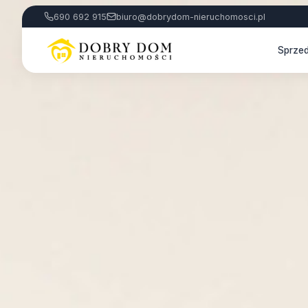
690 692 915
biuro@dobrydom-nieruchomosci.pl
Sprze