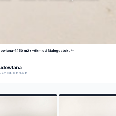
dowlana*1450 m2**6km od Białegostoku**
udowlana
NACZENIE DZIAŁKI