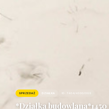
SPRZEDAŻ
DZIAŁKA
ID: 7404/4300/OGS
*Działka budowlana*1450