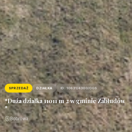
SPRZEDAŻ
DZIAŁKA
ID: 10631/4300/OGS
*Duża działka 11011 m 2 w gminie Zabłudów
*
Bobrowa