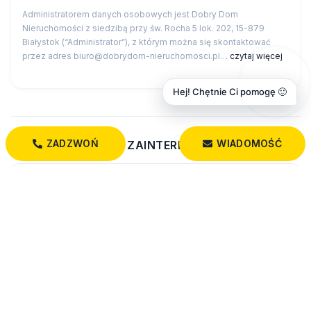
Administratorem danych osobowych jest Dobry Dom
Nieruchomości z siedzibą przy św. Rocha 5 lok. 202, 15-879
Białystok (“Administrator”), z którym można się skontaktować
przez adres biuro@dobrydom-nieruchomosci.pl…
czytaj więcej
Hej! Chętnie Ci pomogę 🙂
ZADZWOŃ
WIADOMOŚĆ
MOZE CIE ROWNIEZ ZAINTERESOWAC
Zobacz wszystkie działki w miejscowości Bobrowa
Wszystkie oferty: działki
PODOBNE DZIAŁKI