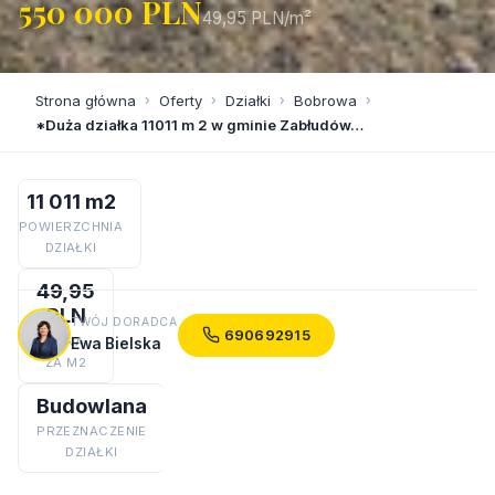
550 000 PLN
49,95 PLN/m²
Strona główna
›
Oferty
›
Działki
›
Bobrowa
›
*Duża działka 11011 m 2 w gminie Zabłudów…
11 011 m2
POWIERZCHNIA
DZIAŁKI
49,95
PLN
TWÓJ DORADCA
690692915
CENA
Ewa Bielska
ZA M2
Budowlana
PRZEZNACZENIE
DZIAŁKI