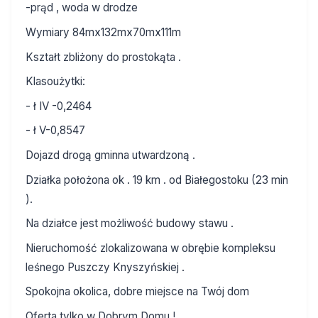
-prąd , woda w drodze
Wymiary 84mx132mx70mx111m
Kształt zbliżony do prostokąta .
Klasoużytki:
- ł IV -0,2464
- ł V-0,8547
Dojazd drogą gminna utwardzoną .
Działka położona ok . 19 km . od Białegostoku (23 min
).
Na działce jest możliwość budowy stawu .
Nieruchomość zlokalizowana w obrębie kompleksu
leśnego Puszczy Knyszyńskiej .
Spokojna okolica, dobre miejsce na Twój dom
Oferta tylko w Dobrym Domu !