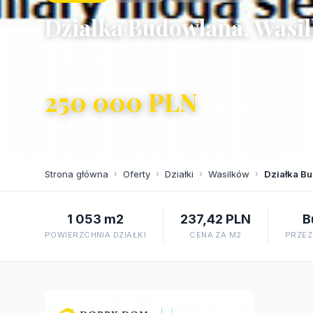
Działka Budowlana, Wasi
Wasilków
250 000 PLN
237,42 PLN/m²
Strona główna
›
Oferty
›
Działki
›
Wasilków
›
Działka B
1 053 m2
237,42 PLN
B
POWIERZCHNIA DZIAŁKI
CENA ZA M2
PRZEZ