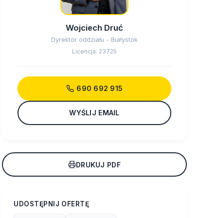
Wojciech Druć
Dyrektor oddziału - Białystok
Licencja: 23725
690 692 915
WYŚLIJ EMAIL
DRUKUJ PDF
UDOSTĘPNIJ OFERTĘ