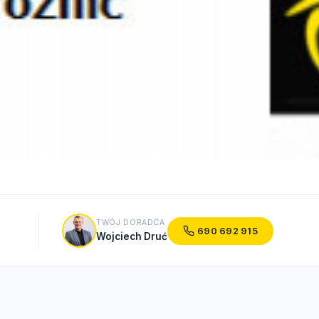
TWÓJ DORADCA
690 692 915
Wojciech Druć