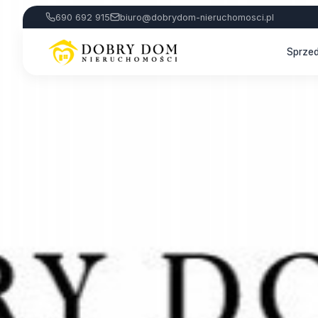
690 692 915
biuro@dobrydom-nieruchomosci.pl
Sprze