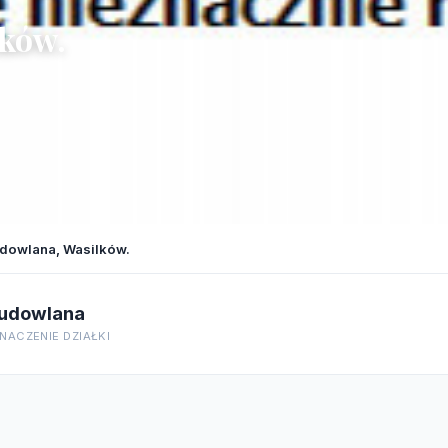
lków.
udowlana, Wasilków.
udowlana
NACZENIE DZIAŁKI