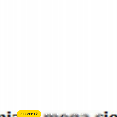
SPRZEDAŻ
DZIAŁKA
ID: 6773/4300/OGS