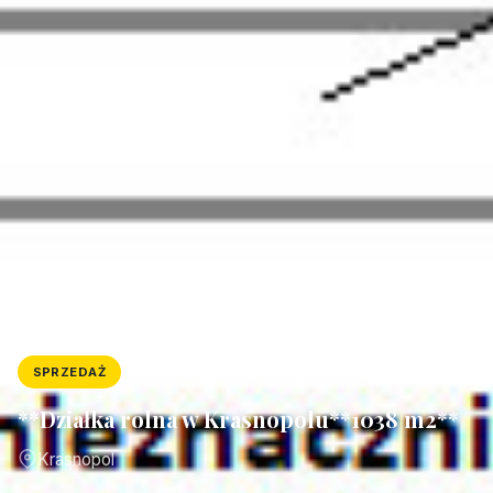
SPRZEDAŻ
DZIAŁKA
ID: 6412/4300/OGS
**Działka rolna w Krasnopolu**1038 m2**
Krasnopol