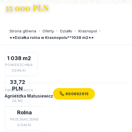
35 000 PLN
33,72 PLN/m²
Strona główna
›
Oferty
›
Działki
›
Krasnopol
›
**Działka rolna w Krasnopolu**1038 m2**
1 038 m2
POWIERZCHNIA
DZIAŁKI
33,72
PLN
TWÓJ DORADCA
690692915
CENA
Agnieszka Matusiewicz
ZA M2
Rolna
PRZEZNACZENIE
DZIAŁKI