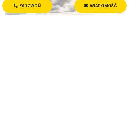
ZADZWOŃ
WIADOMOŚĆ
150 000 PLN
Nietuzinkowa działka na obrzeżach Krasnopola
Krasnopol
3 050,00 m²