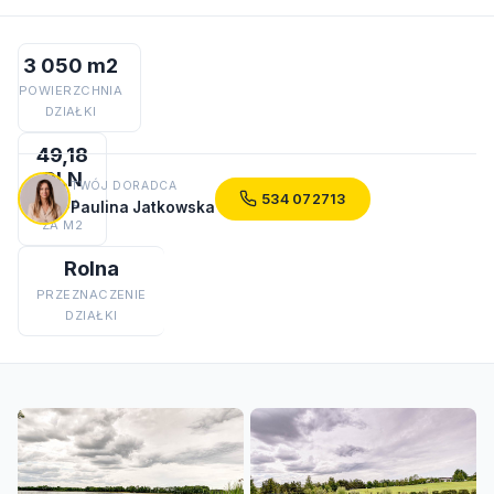
3 050 m2
POWIERZCHNIA
DZIAŁKI
49,18
PLN
TWÓJ DORADCA
534 072713
CENA
Paulina Jatkowska
ZA M2
Rolna
PRZEZNACZENIE
DZIAŁKI