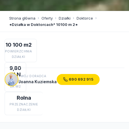
Strona główna
›
Oferty
›
Działki
›
Doktorce
›
*Działka w Doktorcach* 10100 m 2*
10 100 m2
POWIERZCHNIA
DZIAŁKI
9,80
PLN
TWÓJ DORADCA
690 692 915
CENA
Joanna Kuziemska
ZA M2
Rolna
PRZEZNACZENIE
DZIAŁKI