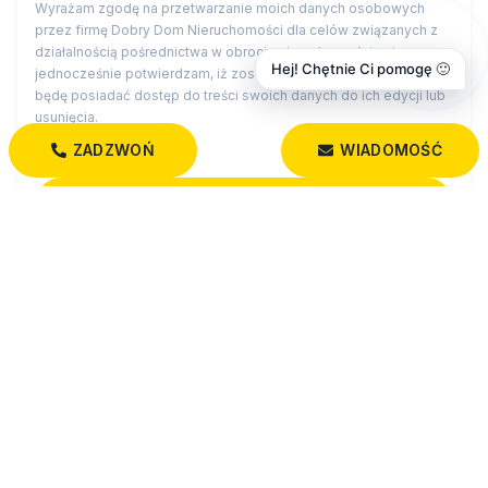
Wyrażam zgodę na przetwarzanie moich danych osobowych
przez firmę Dobry Dom Nieruchomości dla celów związanych z
działalnością pośrednictwa w obrocie nieruchomościami,
Hej! Chętnie Ci pomogę 🙂
jednocześnie potwierdzam, iż zostałem poinformowany o tym, iż
będę posiadać dostęp do treści swoich danych do ich edycji lub
usunięcia.
ZADZWOŃ
WIADOMOŚĆ
Administratorem danych osobowych jest Dobry Dom
Nieruchomości z siedzibą przy św. Rocha 5 lok. 202, 15-879
Białystok (“Administrator”), z którym można się skontaktować
przez adres biuro@dobrydom-nieruchomosci.pl…
czytaj więcej
MOZE CIE ROWNIEZ ZAINTERESOWAC