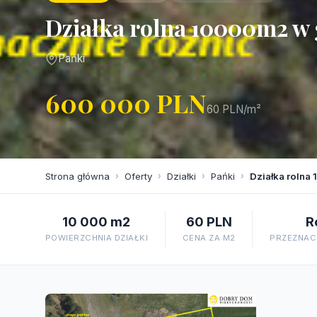
Działka rolna 10000m2 w
Pańki
600 000 PLN
60 PLN/m²
Strona główna
›
Oferty
›
Działki
›
Pańki
›
Działka rolna
10 000 m2
60 PLN
R
POWIERZCHNIA DZIAŁKI
CENA ZA M2
PRZEZNACZ