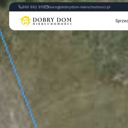
690 692 915
biuro@dobrydom-nieruchomosci.pl
Sprze