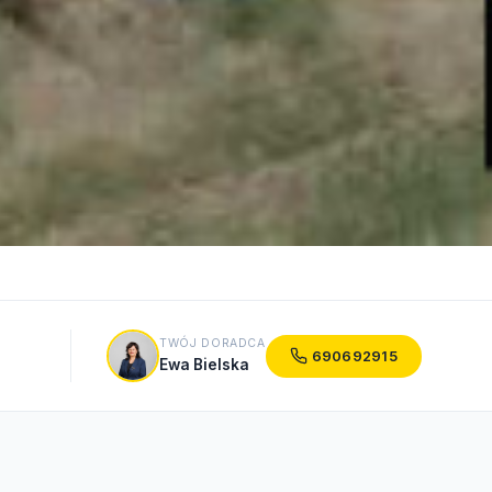
TWÓJ DORADCA
690692915
Ewa Bielska