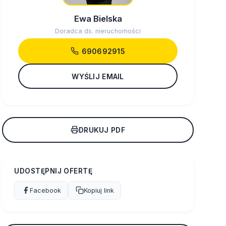
Ewa Bielska
Doradca ds. nieruchomości
690692915
WYŚLIJ EMAIL
DRUKUJ PDF
UDOSTĘPNIJ OFERTĘ
Facebook
Kopiuj link