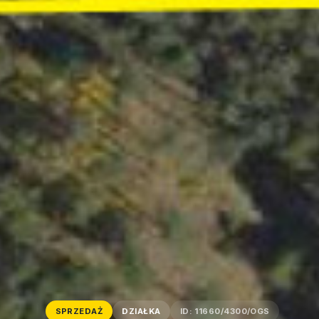
SPRZEDAŻ
DZIAŁKA
ID: 11660/4300/OGS