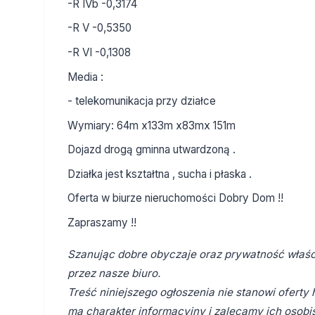
-R IVb -0,3174
-R V -0,5350
-R VI -0,1308
Media :
- telekomunikacja przy działce
Wymiary: 64m x133m x83mx 151m
Dojazd drogą gminna utwardzoną .
Działka jest kształtna , sucha i płaska .
Oferta w biurze nieruchomości Dobry Dom !!
Zapraszamy !!
Szanując dobre obyczaje oraz prywatność właści
przez nasze biuro.
Treść niniejszego ogłoszenia nie stanowi ofert
ma charakter informacyjny i zalecamy ich osobis