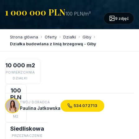
1 000 000 PLN
100 PLN/m²
9 zdjęć
Strona główna
›
Oferty
›
Działki
›
Giby
›
Działka budowlana z linią brzegową - Giby
10 000 m2
POWIERZCHNIA
DZIAŁKI
100
PLN
TWÓJ DORADCA
CENA
534 072713
Paulina Jatkowska
ZA
M2
Siedliskowa
PRZEZNACZENIE