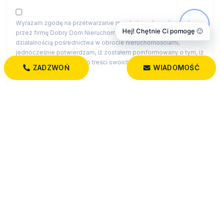
Wyrażam zgodę na przetwarzanie moich danych osobowych
Hej! Chętnie Ci pomogę 🙂
przez firmę Dobry Dom Nieruchomości dla celów związanych z
działalnością pośrednictwa w obrocie nieruchomościami,
jednocześnie potwierdzam, iż zostałem poinformowany o tym, iż
będę posiadać dostęp do treści swoich danych do ich edycji lub
ZADZWOŃ
WIADOMOŚĆ
usunięcia.
Administratorem danych osobowych jest Dobry Dom
Nieruchomości z siedzibą przy św. Rocha 5 lok. 202, 15-879
Białystok (“Administrator”), z którym można się skontaktować
przez adres biuro@dobrydom-nieruchomosci.pl…
czytaj więcej