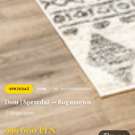
SPRZEDAŻ
DOM
ID: 9070/4300/ODS
Dom | Sprzedaż — Boguszewo
Boguszewo
999 000 PLN