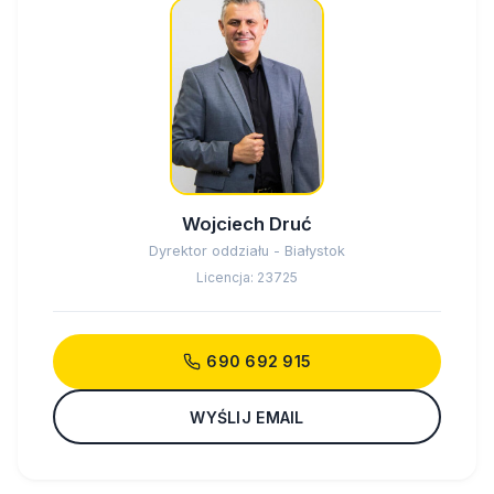
Wojciech Druć
Dyrektor oddziału - Białystok
Licencja: 23725
690 692 915
WYŚLIJ EMAIL