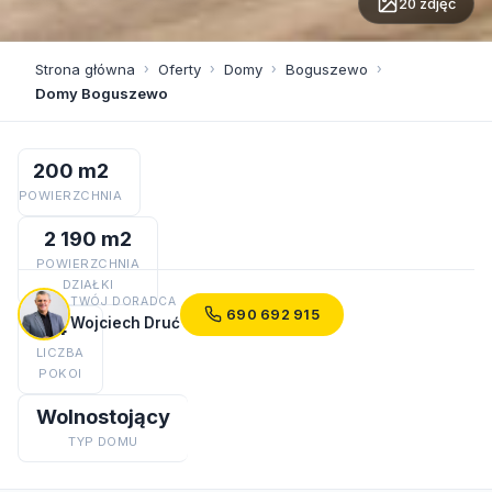
20 zdjęć
Strona główna
›
Oferty
›
Domy
›
Boguszewo
›
Domy Boguszewo
200 m2
POWIERZCHNIA
2 190 m2
POWIERZCHNIA
DZIAŁKI
TWÓJ DORADCA
690 692 915
Wojciech Druć
4
LICZBA
POKOI
Wolnostojący
TYP DOMU