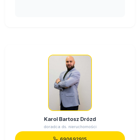
Karol Bartosz Drózd
doradca ds. nieruchomości
690692915