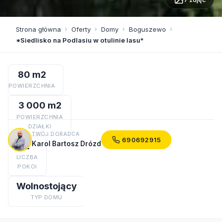
Strona główna
›
Oferty
›
Domy
›
Boguszewo
›
*Siedlisko na Podlasiu w otulinie lasu*
80 m2
POWIERZCHNIA
3 000 m2
POWIERZCHNIA
DZIAŁKI
TWÓJ DORADCA
690692915
Karol Bartosz Drózd
2
LICZBA
POKOI
Wolnostojący
TYP DOMU