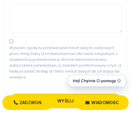
Wyrażam zgodę na przetwarzanie moich danych osobowych
przez firmę Dobry Dom Nieruchomości dla celów związanych z
działalnością pośrednictwa w obrocie nieruchomościami,
jednocześnie potwierdzam, iż zostałem poinformowany o tym, iż
będę posiadać dostęp do treści swoich danych do ich edycji lub
usunięcia.
Hej! Chętnie Ci pomogę 🙂
ZADZWOŃ
WIADOMOŚĆ
Administratorem danych osobowych jest Dobry Dom
Nieruchomości z siedzibą przy św. Rocha 5 lok. 202, 15-879
Białystok (“Administrator”), z którym można się skontaktować