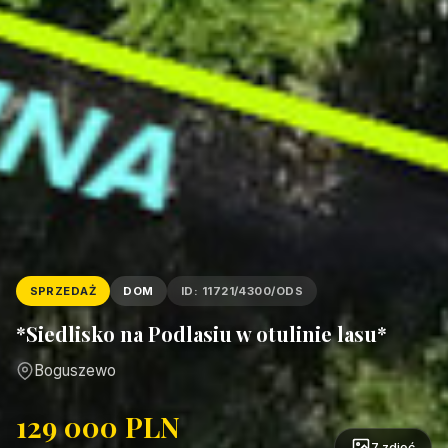
SPRZEDAŻ
DOM
ID: 11721/4300/ODS
*Siedlisko na Podlasiu w otulinie lasu*
Boguszewo
129 000 PLN
7 zdjęć