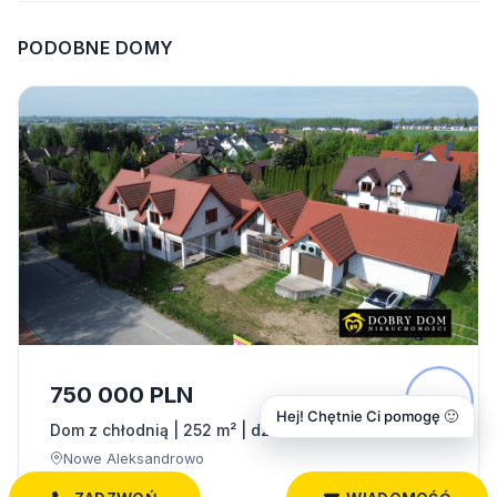
PODOBNE DOMY
750 000 PLN
Hej! Chętnie Ci pomogę 🙂
Dom z chłodnią | 252 m² | działka…
Nowe Aleksandrowo
252,00 m²