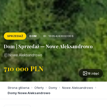
SPRZEDAŻ
DOM
ID: 13054/4300/ODS
Dom | Sprzedaż — Nowe Aleksandrowo
Nowe Aleksandrowo
710 000 PLN
18 zdjęć
Strona główna
›
Oferty
›
Domy
›
Nowe Aleksandrowo
›
Domy Nowe Aleksandrowo