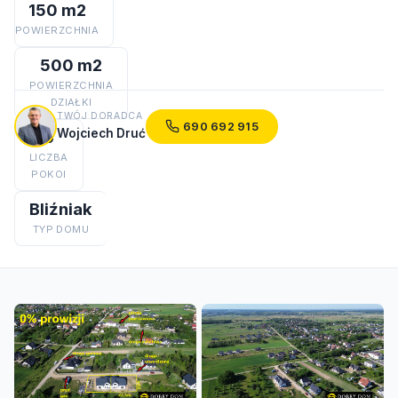
150 m2
POWIERZCHNIA
500 m2
POWIERZCHNIA
DZIAŁKI
TWÓJ DORADCA
690 692 915
Wojciech Druć
6
LICZBA
POKOI
Bliźniak
TYP DOMU