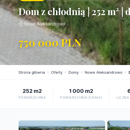
Dom z chłodnią | 252 m² | d
Nowe Aleksandrowo
750 000 PLN
Strona główna
›
Oferty
›
Domy
›
Nowe Aleksandrowo
›
252 m2
1 000 m2
POWIERZCHNIA
POWIERZCHNIA DZIAŁKI
LICZBA