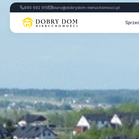
690 692 915
biuro@dobrydom-nieruchomosci.pl
Sprze