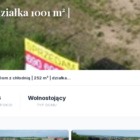
ziałka 1001 m² |
Dom z chłodnią | 252 m² | działka…
6
Wolnostojący
 POKOI
TYP DOMU