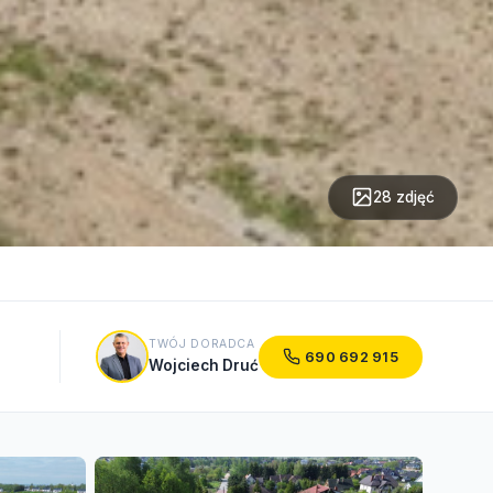
28 zdjęć
TWÓJ DORADCA
690 692 915
Wojciech Druć