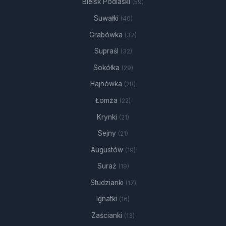
Bielsk Podlaski
(59)
Suwałki
(40)
Grabówka
(37)
Supraśl
(32)
Sokółka
(29)
Hajnówka
(28)
Łomża
(22)
Krynki
(21)
Sejny
(21)
Augustów
(19)
Suraż
(19)
Studzianki
(17)
Ignatki
(16)
Zaścianki
(13)