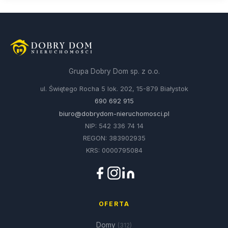
Grupa Dobry Dom sp. z o.o.
ul. Świętego Rocha 5 lok. 202, 15-879 Białystok
690 692 915
biuro@dobrydom-nieruchomosci.pl
NIP: 542 336 74 14
REGON: 383902935
KRS: 0000795084
OFERTA
Domy
(312)