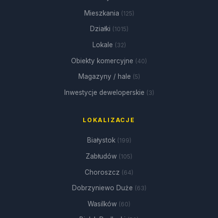
Mieszkania
(125)
Działki
(1015)
Lokale
(32)
Obiekty komercyjne
(40)
Magazyny / hale
(5)
Inwestycje deweloperskie
(3)
LOKALIZACJE
Białystok
(199)
Zabłudów
(105)
Choroszcz
(64)
Dobrzyniewo Duże
(63)
Wasilków
(60)