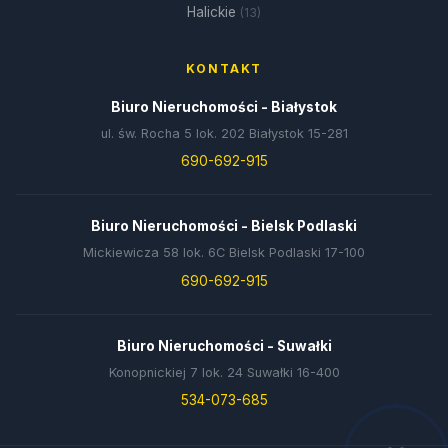
Halickie
(13)
KONTAKT
Biuro Nieruchomości - Białystok
ul. św. Rocha 5 lok. 202 Białystok 15-281
690-692-915
Biuro Nieruchomości - Bielsk Podlaski
Mickiewicza 58 lok. 6C Bielsk Podlaski 17-100
690-692-915
Biuro Nieruchomości - Suwałki
Konopnickiej 7 lok. 24 Suwałki 16-400
534-073-685