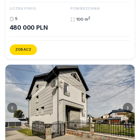
LICZBA POKOI
POWIERZCHNIA
2
5
100 m
480 000 PLN
ZOBACZ
‹
›