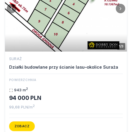
‹
›
1/3
SURAŻ
Działki budowlane przy ścianie lasu–okolice Suraża
POWIERZCHNIA
2
943 m
94 000 PLN
2
99,68 PLN/m
ZOBACZ