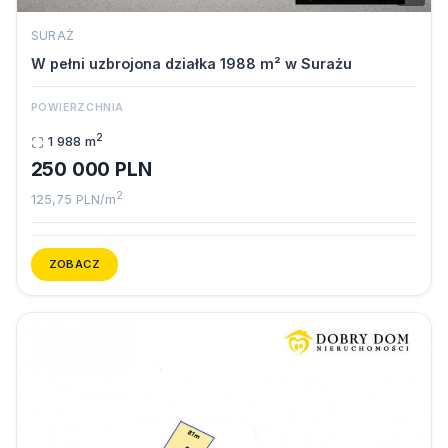
SURAŻ
W pełni uzbrojona działka 1988 m² w Surażu
POWIERZCHNIA
2
1 988 m
250 000 PLN
2
125,75 PLN/m
ZOBACZ