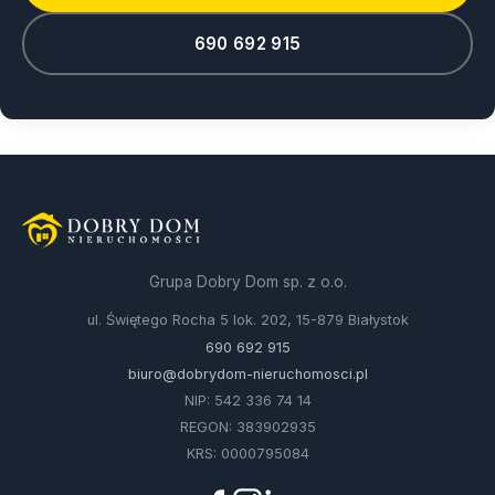
690 692 915
Grupa Dobry Dom sp. z o.o.
ul. Świętego Rocha 5 lok. 202, 15-879 Białystok
690 692 915
biuro@dobrydom-nieruchomosci.pl
NIP: 542 336 74 14
REGON: 383902935
KRS: 0000795084