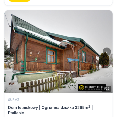
‹
›
1/22
SURAŻ
2
Dom letniskowy | Ogromna działka 3265m
|
Podlasie