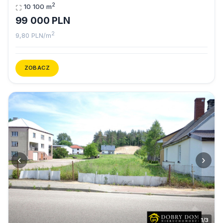
2
10 100 m
99 000 PLN
2
9,80 PLN/m
ZOBACZ
‹
›
1/3