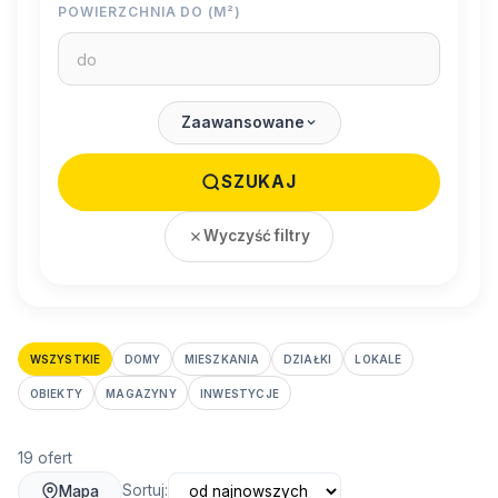
POWIERZCHNIA DO (M²)
Zaawansowane
SZUKAJ
Wyczyść filtry
WSZYSTKIE
DOMY
MIESZKANIA
DZIAŁKI
LOKALE
OBIEKTY
MAGAZYNY
INWESTYCJE
19 ofert
Sortuj:
Mapa