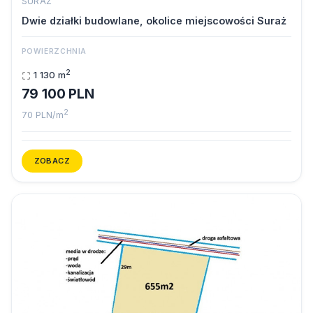
SURAŻ
Dwie działki budowlane, okolice miejscowości Suraż
POWIERZCHNIA
2
1 130 m
79 100 PLN
2
70 PLN/m
ZOBACZ