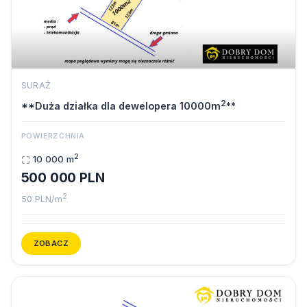
SURAŻ
2
**Duża działka dla dewelopera 10000m
**
POWIERZCHNIA
2
10 000 m
500 000 PLN
2
50 PLN/m
ZOBACZ