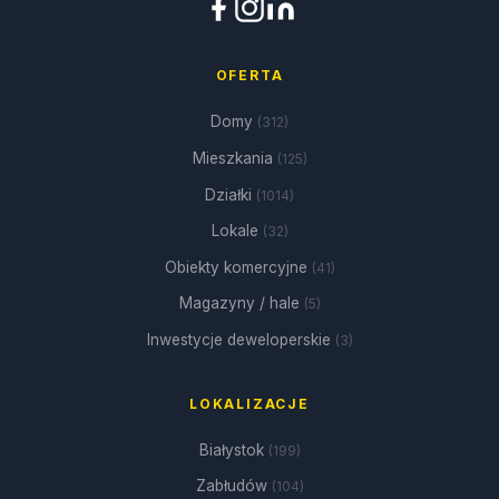
OFERTA
Domy
(312)
Mieszkania
(125)
Działki
(1014)
Lokale
(32)
Obiekty komercyjne
(41)
Magazyny / hale
(5)
Inwestycje deweloperskie
(3)
LOKALIZACJE
Białystok
(199)
Zabłudów
(104)