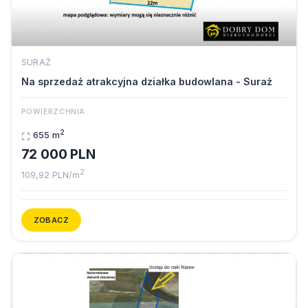
SURAŻ
Na sprzedaż atrakcyjna działka budowlana - Suraż
POWIERZCHNIA
2
655 m
72 000 PLN
2
109,92 PLN/m
ZOBACZ