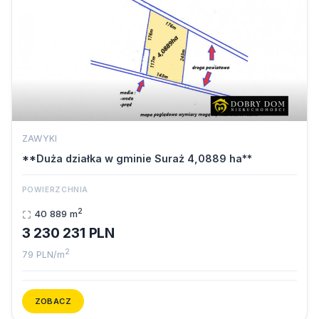
ZAWYKI
**Duża działka w gminie Suraż 4,0889 ha**
POWIERZCHNIA
2
40 889 m
3 230 231 PLN
2
79 PLN/m
ZOBACZ