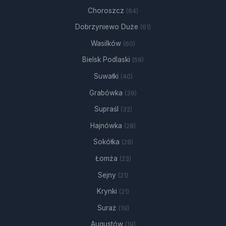
Choroszcz
(64)
Dobrzyniewo Duże
(61)
Wasilków
(60)
Bielsk Podlaski
(59)
Suwałki
(40)
Grabówka
(39)
Supraśl
(32)
Hajnówka
(28)
Sokółka
(28)
Łomża
(23)
Sejny
(21)
Krynki
(21)
Suraż
(19)
Augustów
(19)