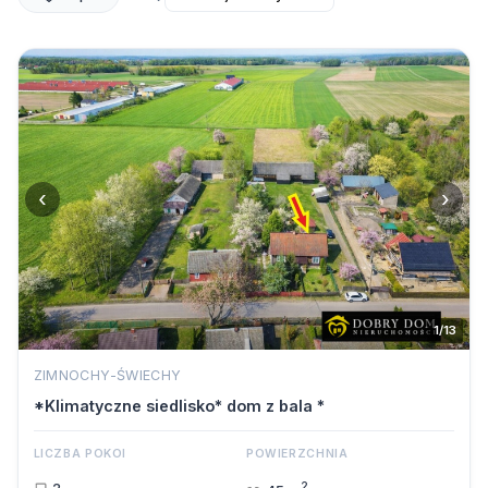
‹
›
1/13
ZIMNOCHY-ŚWIECHY
*Klimatyczne siedlisko* dom z bala *
LICZBA POKOI
POWIERZCHNIA
2