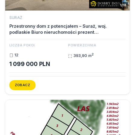
1/18
SURAŻ
Przestronny dom z potencjałem – Suraż, woj.
podlaskie Biuro nieruchomości prezent…
LICZBA POKOI
POWIERZCHNIA
2
12
393,90 m
1 099 000 PLN
ZOBACZ