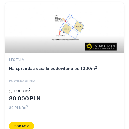
LESZNIA
2
Na sprzedaż działki budowlane po 1000m
POWIERZCHNIA
2
1 000 m
80 000 PLN
2
80 PLN/m
ZOBACZ