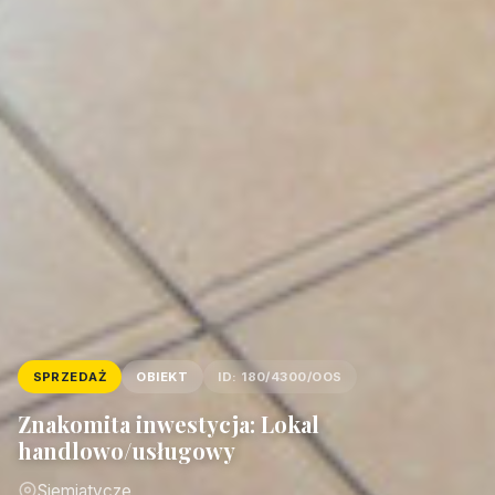
SPRZEDAŻ
OBIEKT
ID: 180/4300/OOS
Znakomita inwestycja: Lokal
handlowo/usługowy
Siemiatycze