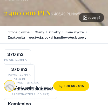
2 400 000 PLN
6 486,49 PLN/m²
30 zdjęć
Strona główna
›
Oferty
›
Obiekty
›
Siemiatycze
›
Znakomita inwestycja: Lokal handlowo/usługowy
370 m2
POWIERZCHNIA
370 m2
POWIERZCHNIA
DZIAŁKI
TWÓJ DORADCA
690 692 915
Aleksander Zinkiewicz
Handlowo/Usługowe
PRZEZNACZENIE (OBIEKT)
Kamienica