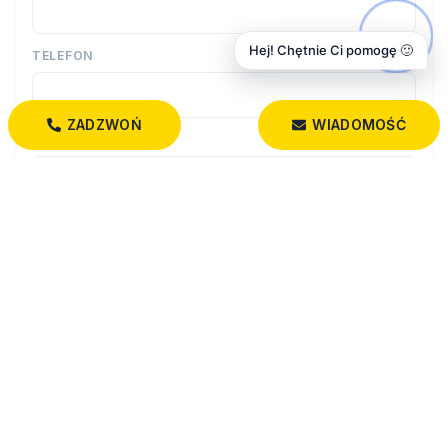
Hej! Chętnie Ci pomogę 🙂
TELEFON
ZADZWOŃ
WIADOMOŚĆ
WIADOMOŚĆ
Wyrażam zgodę na przetwarzanie moich danych osobowych
przez firmę Dobry Dom Nieruchomości dla celów związanych z
działalnością pośrednictwa w obrocie nieruchomościami,
jednocześnie potwierdzam, iż zostałem poinformowany o tym, iż
będę posiadać dostęp do treści swoich danych do ich edycji lub
usunięcia.