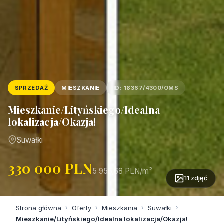
SPRZEDAŻ
MIESZKANIE
ID: 18367/4300/OMS
Mieszkanie/Lityńskiego/Idealna
lokalizacja/Okazja!
Suwałki
330 000 PLN
5 956,68 PLN/m²
11 zdjęć
Strona główna
›
Oferty
›
Mieszkania
›
Suwałki
›
Mieszkanie/Lityńskiego/Idealna lokalizacja/Okazja!