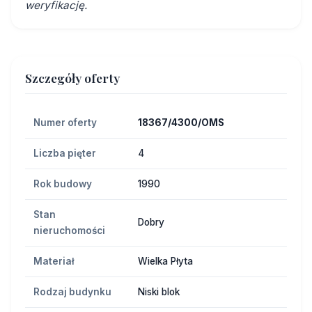
weryfikację.
Szczegóły oferty
Numer oferty
18367/4300/OMS
Liczba pięter
4
Rok budowy
1990
Stan
Dobry
nieruchomości
Materiał
Wielka Płyta
Rodzaj budynku
Niski blok