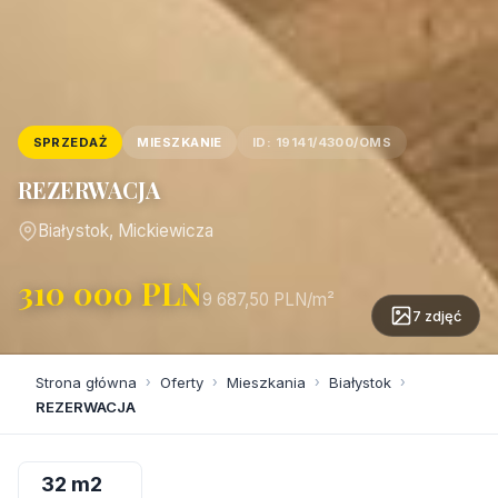
SPRZEDAŻ
MIESZKANIE
ID: 19141/4300/OMS
REZERWACJA
Białystok, Mickiewicza
310 000 PLN
9 687,50 PLN/m²
7 zdjęć
Strona główna
›
Oferty
›
Mieszkania
›
Białystok
›
REZERWACJA
32 m2