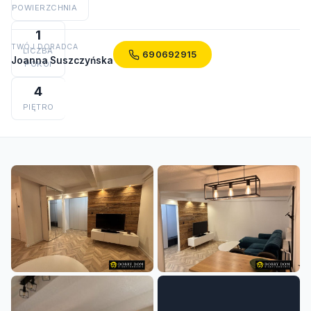
POWIERZCHNIA
1
TWÓJ DORADCA
LICZBA
690692915
Joanna Suszczyńska
POKOI
4
PIĘTRO