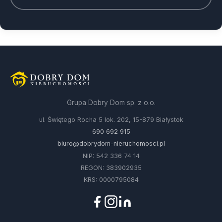
Grupa Dobry Dom sp. z o.o.
ul. Świętego Rocha 5 lok. 202, 15-879 Białystok
690 692 915
biuro@dobrydom-nieruchomosci.pl
NIP: 542 336 74 14
REGON: 383902935
KRS: 0000795084