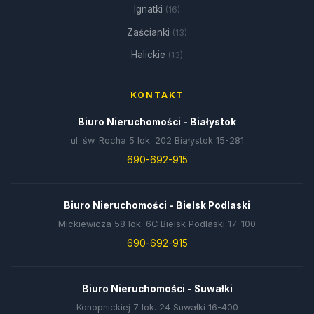
Ignatki
(16)
Zaścianki
(13)
Halickie
(13)
KONTAKT
Biuro Nieruchomości - Białystok
ul. św. Rocha 5 lok. 202 Białystok 15-281
690-692-915
Biuro Nieruchomości - Bielsk Podlaski
Mickiewicza 58 lok. 6C Bielsk Podlaski 17-100
690-692-915
Biuro Nieruchomości - Suwałki
Konopnickiej 7 lok. 24 Suwałki 16-400