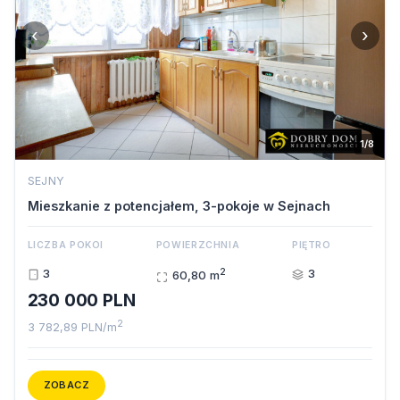
‹
›
1/8
SEJNY
Mieszkanie z potencjałem, 3-pokoje w Sejnach
LICZBA POKOI
POWIERZCHNIA
PIĘTRO
2
3
3
60,80 m
230 000 PLN
2
3 782,89 PLN/m
ZOBACZ