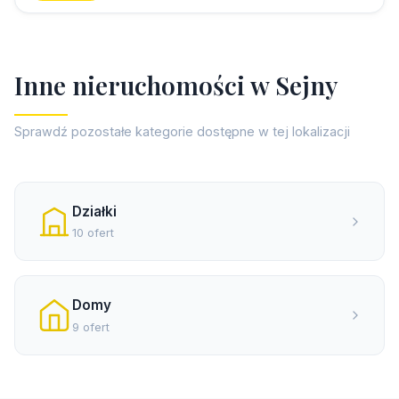
I
n
n
e
n
i
e
r
u
c
h
o
m
o
ś
c
i
w
S
e
j
n
y
Sprawdź pozostałe kategorie dostępne w tej lokalizacji
Działki
10 ofert
Domy
9 ofert