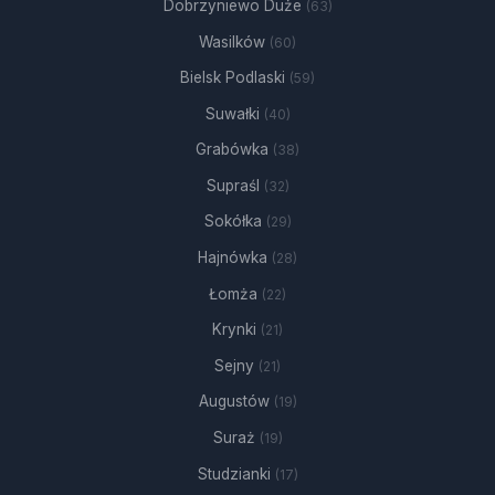
Dobrzyniewo Duże
(63)
Wasilków
(60)
Bielsk Podlaski
(59)
Suwałki
(40)
Grabówka
(38)
Supraśl
(32)
Sokółka
(29)
Hajnówka
(28)
Łomża
(22)
Krynki
(21)
Sejny
(21)
Augustów
(19)
Suraż
(19)
Studzianki
(17)