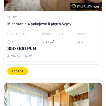
1/10
SEJNY
Mieszkanie 4 pokojowe II piętro Sejny
LICZBA POKOI
POWIERZCHNIA
PIĘTRO
2
4
2
73 m
350 000 PLN
2
4 794,52 PLN/m
ZOBACZ