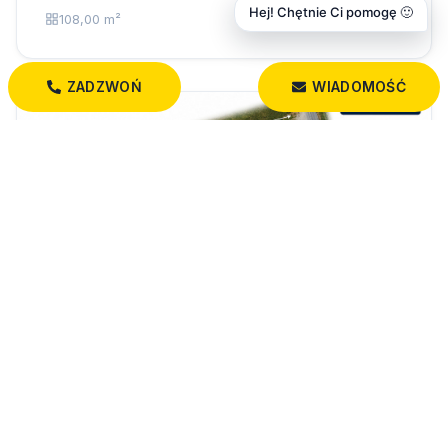
Hej! Chętnie Ci pomogę 🙂
108,00 m²
ZADZWOŃ
WIADOMOŚĆ
2 250 000 PLN
Atrakcyjna działka inwestycyjna