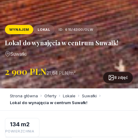
WYNAJEM
LOKAL
ID: 615/4300/OLW
Lokal do wynajęcia w centrum Suwałk!
Suwałki
2 900 PLN
21,64 PLN/m²
8 zdjęć
Strona główna
›
Oferty
›
Lokale
›
Suwałki
›
Lokal do wynajęcia w centrum Suwałk!
134 m2
POWIERZCHNIA