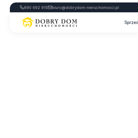
690 692 915
biuro@dobrydom-nieruchomosci.pl
Sprze