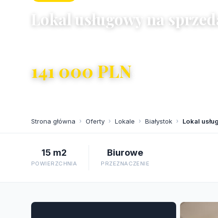
Lokal usługowy na sprzed
Białystok, Piasta
141 000 PLN
9 400 PLN/m²
Strona główna
›
Oferty
›
Lokale
›
Białystok
›
Lokal usłu
15 m2
Biurowe
POWIERZCHNIA
PRZEZNACZENIE