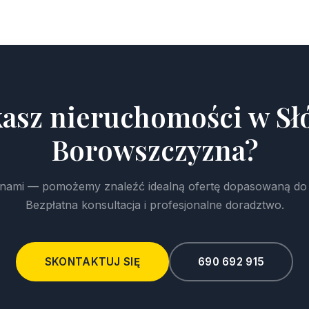
asz nieruchomości w Sł
Borowszczyzna?
z nami — pomożemy znaleźć idealną ofertę dopasowaną do
Bezpłatna konsultacja i profesjonalne doradztwo.
SKONTAKTUJ SIĘ
690 692 915