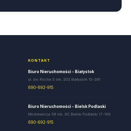
KONTAKT
Biuro Nieruchomości - Białystok
ul. św. Rocha 5 lok. 202 Białystok 15-281
690-692-915
Biuro Nieruchomości - Bielsk Podlaski
Mickiewicza 58 lok. 6C Bielsk Podlaski 17-100
690-692-915