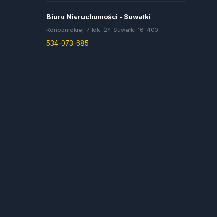
Biuro Nieruchomości - Suwałki
Konopnickiej 7 lok. 24 Suwałki 16-400
534-073-685