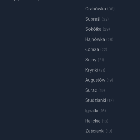
Grabówka
(38)
Supraśl
(32)
Sokółka
(29)
Hajnówka
(28)
Łomża
(22)
Sejny
(21)
Krynki
(21)
Augustów
(19)
Suraż
(19)
Studzianki
(17)
Ignatki
(16)
Halickie
(13)
Zaścianki
(13)