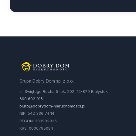
Grupa Dobry Dom sp. z o.o.
ul. Świętego Rocha 5 lok. 202, 15-879 Białystok
690 692 915
biuro@dobrydom-nieruchomosci.pl
NIP: 542 336 74 14
REGON: 383902935
KRS: 0000795084