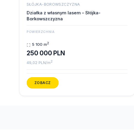
SŁÓJKA-BOROWSZCZYZNA
Działka z własnym lasem – Słójka-
Borkowszczyzna
POWIERZCHNIA
2
5 100 m
250 000 PLN
2
49,02 PLN/m
ZOBACZ