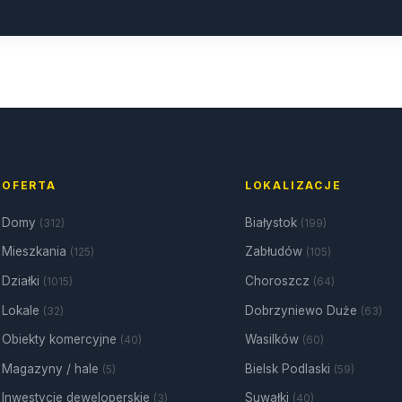
OFERTA
LOKALIZACJE
Domy
Białystok
(312)
(199)
Mieszkania
Zabłudów
(125)
(105)
Działki
Choroszcz
(1015)
(64)
Lokale
Dobrzyniewo Duże
(32)
(63)
Obiekty komercyjne
Wasilków
(40)
(60)
Magazyny / hale
Bielsk Podlaski
(5)
(59)
Inwestycje deweloperskie
Suwałki
(3)
(40)