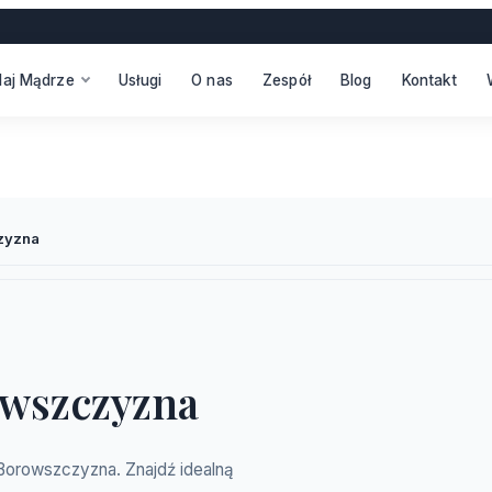
daj Mądrze
Usługi
O nas
Zespół
Blog
Kontakt
zyzna
owszczyzna
a-Borowszczyzna. Znajdź idealną