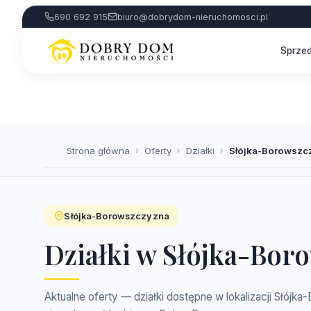
690 692 915
biuro@dobrydom-nieruchomosci.pl
Sprze
Strona główna
›
Oferty
›
Działki
›
Słójka-Borowszc
Słójka-Borowszczyzna
Działki w Słójka-Bor
Aktualne oferty — działki dostępne w lokalizacji Słójk