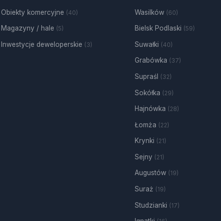
Obiekty komercyjne
Wasilków
(40)
(60)
Magazyny / hale
Bielsk Podlaski
(5)
(59)
Inwestycje deweloperskie
Suwałki
(3)
(40)
Grabówka
(37)
Supraśl
(32)
Sokółka
(29)
Hajnówka
(28)
Łomża
(22)
Krynki
(21)
Sejny
(21)
Augustów
(19)
Suraż
(19)
Studzianki
(17)