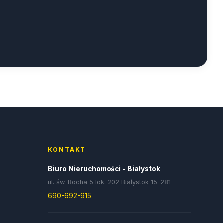
KONTAKT
Biuro Nieruchomości - Białystok
ul. św. Rocha 5 lok. 202 Białystok 15-281
690-692-915