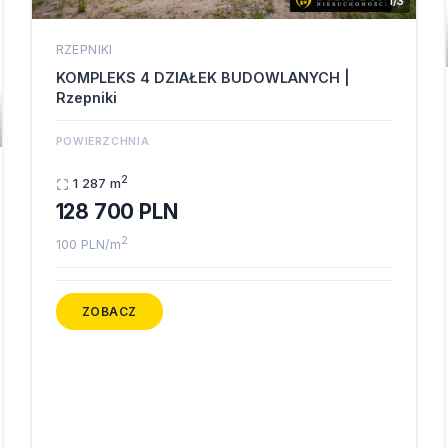
1/3
RZEPNIKI
KOMPLEKS 4 DZIAŁEK BUDOWLANYCH |
Rzepniki
POWIERZCHNIA
2
1 287 m
128 700 PLN
2
100 PLN/m
ZOBACZ