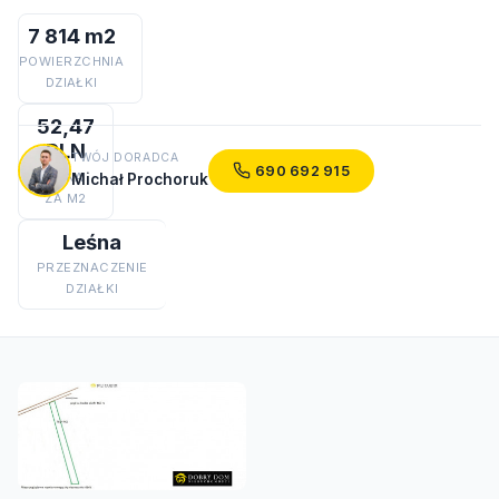
7 814 m2
POWIERZCHNIA
DZIAŁKI
52,47
PLN
TWÓJ DORADCA
690 692 915
CENA
Michał Prochoruk
ZA M2
Leśna
PRZEZNACZENIE
DZIAŁKI