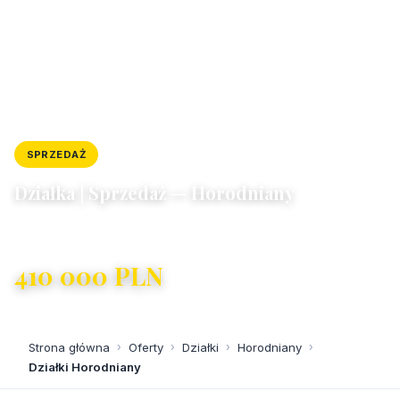
SPRZEDAŻ
DZIAŁKA
ID: 6291/4300/OGS
Działka | Sprzedaż — Horodniany
Horodniany
410 000 PLN
52,47 PLN/m²
Strona główna
›
Oferty
›
Działki
›
Horodniany
›
Działki Horodniany