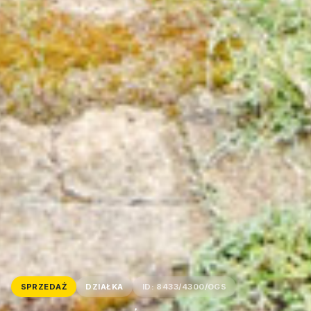
SPRZEDAŻ
DZIAŁKA
ID: 8433/4300/OGS