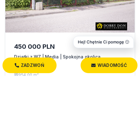
Hej! Chętnie Ci pomogę 🙂
450 000 PLN
Działki z WZ | Media | Spokojna okolica
Augustów
ZADZWOŃ
WIADOMOŚĆ
954,00 m²