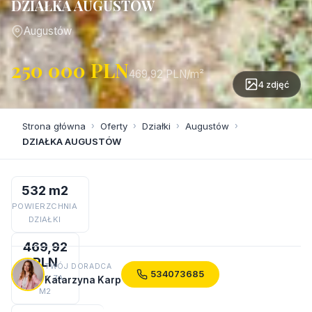
DZIAŁKA AUGUSTÓW
Augustów
250 000 PLN
469,92 PLN/m²
4 zdjęć
Strona główna
›
Oferty
›
Działki
›
Augustów
›
DZIAŁKA AUGUSTÓW
532 m2
POWIERZCHNIA
DZIAŁKI
469,92
PLN
TWÓJ DORADCA
534073685
CENA ZA
Katarzyna Karp
M2