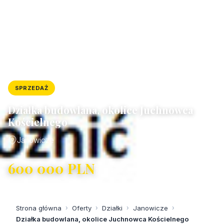
SPRZEDAŻ
DZIAŁKA
ID: 11290/4300/OGS
Działka budowlana, okolice Juchnowca
Kościelnego
Janowicze
600 000 PLN
121,38 PLN/m²
Strona główna
›
Oferty
›
Działki
›
Janowicze
›
Działka budowlana, okolice Juchnowca Kościelnego