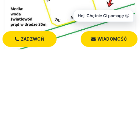
Hej! Chętnie Ci pomogę 🙂
ZADZWOŃ
WIADOMOŚĆ
400 000 PLN
Działka w Janowiczach - 8 km od Białegostoku
Janowicze
3 000,00 m²