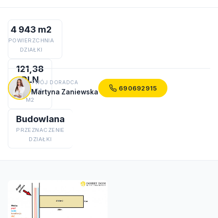
4 943 m2
POWIERZCHNIA
DZIAŁKI
121,38
PLN
TWÓJ DORADCA
690692915
CENA ZA
Martyna Zaniewska
M2
Budowlana
PRZEZNACZENIE
DZIAŁKI