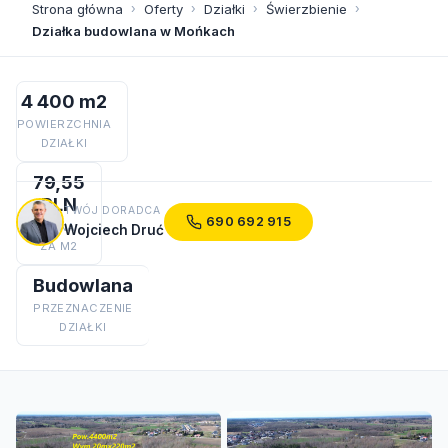
Strona główna
›
Oferty
›
Działki
›
Świerzbienie
›
Działka budowlana w Mońkach
4 400 m2
POWIERZCHNIA
DZIAŁKI
79,55
PLN
TWÓJ DORADCA
690 692 915
CENA
Wojciech Druć
ZA M2
Budowlana
PRZEZNACZENIE
DZIAŁKI