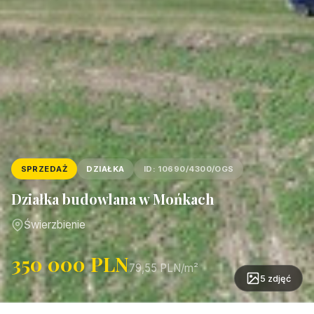
SPRZEDAŻ
DZIAŁKA
ID: 10690/4300/OGS
Działka budowlana w Mońkach
Świerzbienie
350 000 PLN
79,55 PLN/m²
5 zdjęć