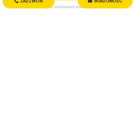
ZADZWOŃ
WIADOMOŚĆ
Administratorem danych osobowych jest Dobry Dom
Nieruchomości z siedzibą przy św. Rocha 5 lok. 202, 15-879
Białystok (“Administrator”), z którym można się skontaktować
przez adres biuro@dobrydom-nieruchomosci.pl…
czytaj więcej
MOZE CIE ROWNIEZ ZAINTERESOWAC
Zobacz wszystkie działki w miejscowości
Świerzbienie
Wszystkie oferty: działki