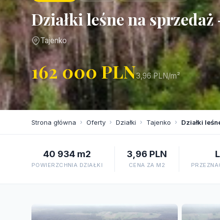
Działki leśne na sprzedaż
Tajenko
162 000 PLN
3,96 PLN/m²
Strona główna
›
Oferty
›
Działki
›
Tajenko
›
Działki leś
40 934 m2
3,96 PLN
POWIERZCHNIA DZIAŁKI
CENA ZA M2
PRZEZNAC