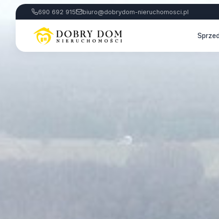
690 692 915
biuro@dobrydom-nieruchomosci.pl
Sprze