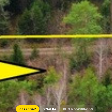
SPRZEDAŻ
DZIAŁKA
ID: 9175/4300/OGS