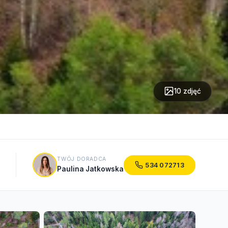
10 zdjęć
TWÓJ DORADCA
534 072713
Paulina Jatkowska