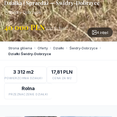
Działka | Sprzedaż — Świdry-Dobrzyce
Świdry-Dobrzyce
40 000 PLN
17,81 PLN/m²
4 zdjęć
Strona główna
›
Oferty
›
Działki
›
Świdry-Dobrzyce
›
Działki Świdry-Dobrzyce
3 312 m2
17,81 PLN
POWIERZCHNIA DZIAŁKI
CENA ZA M2
Rolna
PRZEZNACZENIE DZIAŁKI