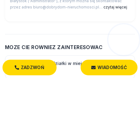
Białystok (“Administrator”), z którym można się skontaktować
przez adres biuro@dobrydom-nieruchomosci.pl…
czytaj więcej
Hej! Chętnie Ci pomogę 🙂
MOZE CIE ROWNIEZ ZAINTERESOWAC
Zobacz wszystkie działki w miejscowości Świdry-
ZADZWOŃ
WIADOMOŚĆ
Dobrzyce
Wszystkie oferty: działki