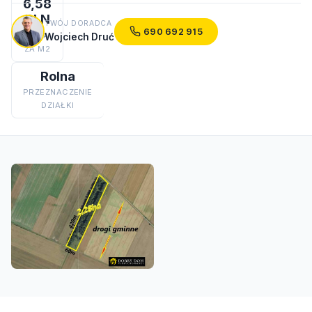
6,58
PLN
TWÓJ DORADCA
690 692 915
CENA
Wojciech Druć
ZA M2
Rolna
PRZEZNACZENIE
DZIAŁKI