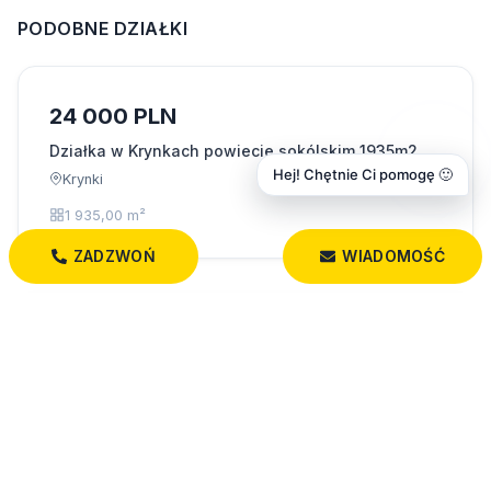
PODOBNE DZIAŁKI
24 000 PLN
Działka w Krynkach powiecie sokólskim 1935m2
Hej! Chętnie Ci pomogę 🙂
Krynki
1 935,00 m²
ZADZWOŃ
WIADOMOŚĆ
129 000 PLN
Dom w Krynkach
Krynki
48,00 m²