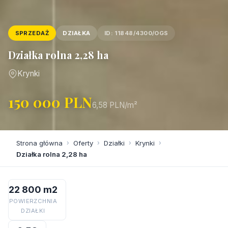
SPRZEDAŻ
DZIAŁKA
ID: 11848/4300/OGS
Działka rolna 2,28 ha
Krynki
150 000 PLN
6,58 PLN/m²
Strona główna
›
Oferty
›
Działki
›
Krynki
›
Działka rolna 2,28 ha
22 800 m2
POWIERZCHNIA
DZIAŁKI