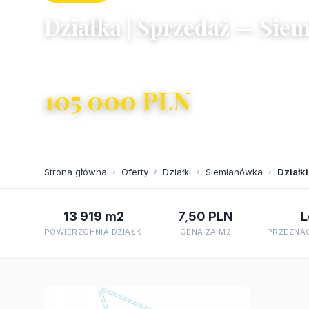
Działka | Sprzedaż — Sie
Siemianówka
105 000 PLN
7,50 PLN/m²
Strona główna
›
Oferty
›
Działki
›
Siemianówka
›
Działk
13 919 m2
7,50 PLN
L
POWIERZCHNIA DZIAŁKI
CENA ZA M2
PRZEZNAC