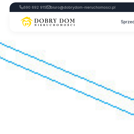
690 692 915
biuro@dobrydom-nieruchomosci.pl
Sprze