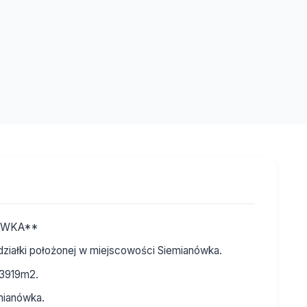
ÓWKA**
działki położonej w miejscowości Siemianówka.
13919m2.
emianówka.