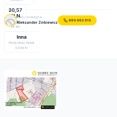
20,57
PLN
TWÓJ DORADCA
690 692 915
CENA
Aleksander Zinkiewicz
ZA M2
Inna
PRZEZNACZENIE
DZIAŁKI