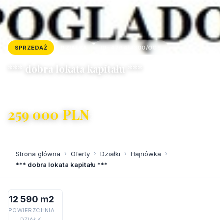
SPRZEDAŻ
DZIAŁKA
ID: 4764/4300/OGS
*** dobra lokata kapitału ***
Hajnówka
259 000 PLN
20,57 PLN/m²
Strona główna
›
Oferty
›
Działki
›
Hajnówka
›
*** dobra lokata kapitału ***
12 590 m2
POWIERZCHNIA
DZIAŁKI