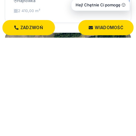
Hajnówka
Hej! Chętnie Ci pomogę 🙂
2 410,00 m²
ZADZWOŃ
WIADOMOŚĆ
25 536 PLN
Na sprzedaż – 3 działki w miejscowości
Orzeszkowo