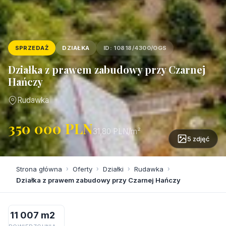
SPRZEDAŻ
DZIAŁKA
ID: 10818/4300/OGS
Działka z prawem zabudowy przy Czarnej
Hańczy
Rudawka
350 000 PLN
31,80 PLN/m²
5 zdjęć
Strona główna
›
Oferty
›
Działki
›
Rudawka
›
Działka z prawem zabudowy przy Czarnej Hańczy
11 007 m2