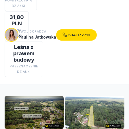
POWIERZCHNIA
DZIAŁKI
31,80
PLN
CENA
TWÓJ DORADCA
534 072713
ZA M2
Paulina Jatkowska
Leśna z
prawem
budowy
PRZEZNACZENIE
DZIAŁKI