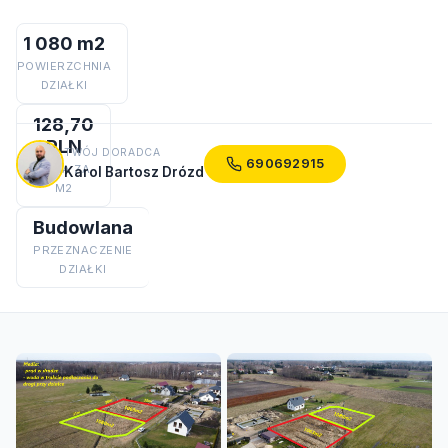
1 080 m2
POWIERZCHNIA
DZIAŁKI
128,70
PLN
TWÓJ DORADCA
690692915
CENA ZA
Karol Bartosz Drózd
M2
Budowlana
PRZEZNACZENIE
DZIAŁKI