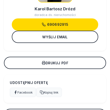
Karol Bartosz Drózd
doradca ds. nieruchomości
690692915
WYŚLIJ EMAIL
DRUKUJ PDF
UDOSTĘPNIJ OFERTĘ
Facebook
Kopiuj link