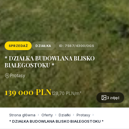
SPRZEDAŻ
DZIAŁKA
ID: 7567/4300/OGS
* DZIAŁKA BUDOWLANA BLISKO
BIAŁEGOSTOKU *
Protasy
139 000 PLN
128,70 PLN/m²
3 zdjęć
Strona główna
›
Oferty
›
Działki
›
Protasy
›
* DZIAŁKA BUDOWLANA BLISKO BIAŁEGOSTOKU *