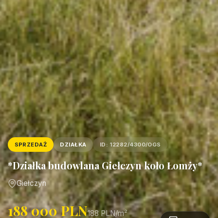
SPRZEDAŻ
DZIAŁKA
ID: 12282/4300/OGS
*Działka budowlana Giełczyn koło Łomży*
Giełczyn
188 000 PLN
188 PLN/m²