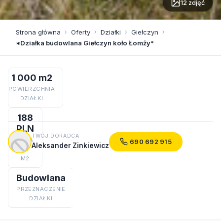
12 zdjęć
Strona główna
›
Oferty
›
Działki
›
Giełczyn
›
*Działka budowlana Giełczyn koło Łomży*
1 000 m2
POWIERZCHNIA
DZIAŁKI
188
PLN
TWÓJ DORADCA
CENA
690 692 915
Aleksander Zinkiewicz
ZA
M2
Budowlana
PRZEZNACZENIE
DZIAŁKI