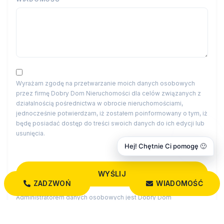
Wyrażam zgodę na przetwarzanie moich danych osobowych
przez firmę Dobry Dom Nieruchomości dla celów związanych z
działalnością pośrednictwa w obrocie nieruchomościami,
jednocześnie potwierdzam, iż zostałem poinformowany o tym, iż
będę posiadać dostęp do treści swoich danych do ich edycji lub
usunięcia.
Hej! Chętnie Ci pomogę 🙂
ZADZWOŃ
WIADOMOŚĆ
Administratorem danych osobowych jest Dobry Dom
Nieruchomości z siedzibą przy św. Rocha 5 lok. 202, 15-879
Białystok (“Administrator”), z którym można się skontaktować