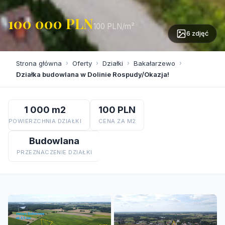
100 000 PLN
100 PLN/m²
6 zdjęć
Strona główna
›
Oferty
›
Działki
›
Bakałarzewo
›
Działka budowlana w Dolinie Rospudy/Okazja!
1 000 m2
100 PLN
POWIERZCHNIA DZIAŁKI
CENA ZA M2
Budowlana
PRZEZNACZENIE DZIAŁKI