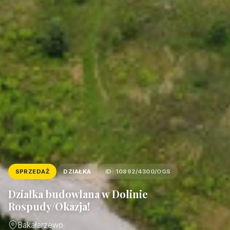
SPRZEDAŻ
DZIAŁKA
ID: 10892/4300/OGS
Działka budowlana w Dolinie
Rospudy/Okazja!
Bakałarzewo