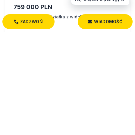
759 000 PLN
Wyjątkowa duża działka z widokiem na jezioro
ZADZWOŃ
WIADOMOŚĆ
Bakałarzewo
13 228,00 m²
70 000 PLN
Działka budowlana w Bakałarzewie! Dobra cena!
Bakałarzewo
1 200,00 m²