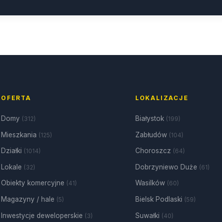
OFERTA
LOKALIZACJE
Domy
Białystok
(312)
(199)
Mieszkania
Zabłudów
(125)
(104)
Działki
Choroszcz
(1014)
(64)
Lokale
Dobrzyniewo Duże
(32)
(61)
Obiekty komercyjne
Wasilków
(41)
(60)
Magazyny / hale
Bielsk Podlaski
(5)
(59)
Inwestycje deweloperskie
Suwałki
(3)
(40)