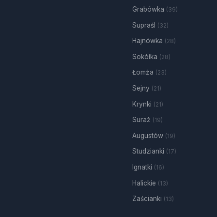
Grabówka
(39)
Supraśl
(32)
Hajnówka
(28)
Sokółka
(28)
Łomża
(23)
Sejny
(21)
Krynki
(21)
Suraż
(19)
Augustów
(19)
Studzianki
(17)
Ignatki
(16)
Halickie
(13)
Zaścianki
(13)