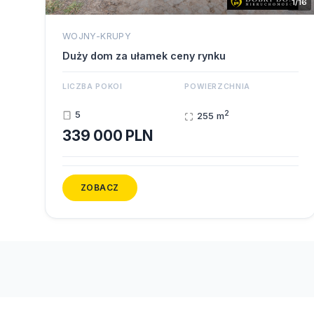
1/16
WOJNY-KRUPY
Duży dom za ułamek ceny rynku
LICZBA POKOI
POWIERZCHNIA
2
5
255 m
339 000 PLN
ZOBACZ