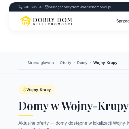
690 692 915
biuro@dobrydom-nieruchomosci.pl
Sprze
Strona główna
›
Oferty
›
Domy
›
Wojny-Krupy
Wojny-Krupy
Domy w Wojny-Krupy
Aktualne oferty — domy dostępne w lokalizacji Wojny-