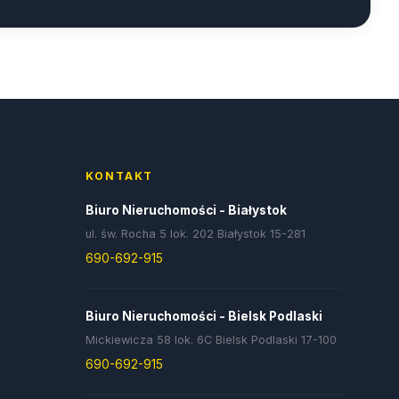
KONTAKT
Biuro Nieruchomości - Białystok
ul. św. Rocha 5 lok. 202 Białystok 15-281
690-692-915
Biuro Nieruchomości - Bielsk Podlaski
Mickiewicza 58 lok. 6C Bielsk Podlaski 17-100
690-692-915