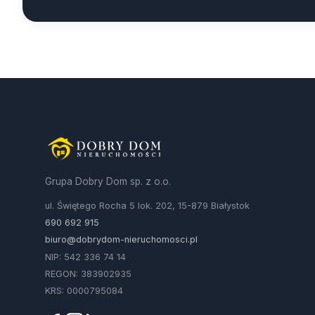
Grupa Dobry Dom sp. z o.o.
ul. Świętego Rocha 5 lok. 202, 15-879 Białystok
690 692 915
biuro@dobrydom-nieruchomosci.pl
NIP: 542 336 74 14
REGON: 383902935
KRS: 0000795084