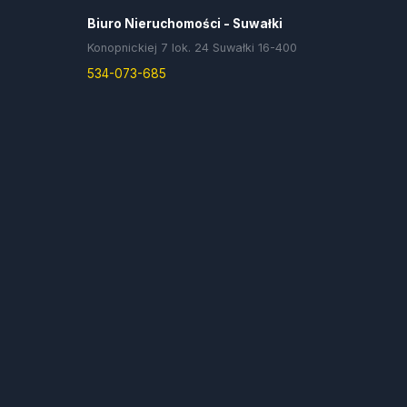
Biuro Nieruchomości - Suwałki
Konopnickiej 7 lok. 24 Suwałki 16-400
534-073-685