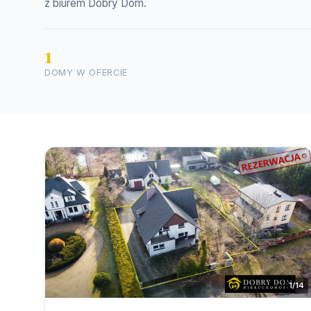
z biurem Dobry Dom.
1
DOMY W OFERCIE
1/14