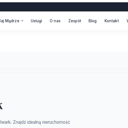
daj Mądrze
Usługi
O nas
Zespół
Blog
Kontakt
k
olwark. Znajdź idealną nieruchomość