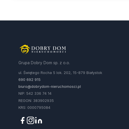
Grupa Dobry Dom sp. z o.o.
ul. Świętego Rocha 5 lok. 202, 15-879 Białystok
690 692 915
biuro@dobrydom-nieruchomosci.pl
NIP: 542 336 74 14
REGON: 383902935
KRS: 0000795084