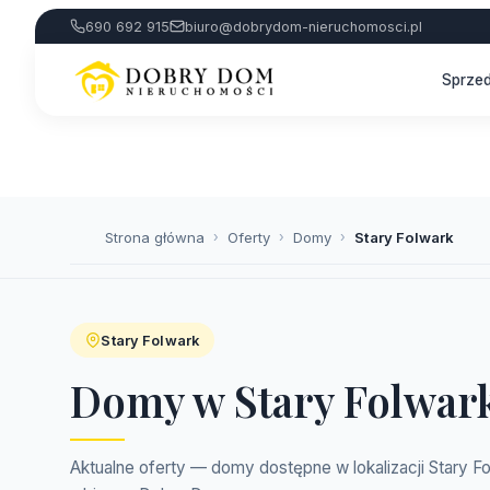
690 692 915
biuro@dobrydom-nieruchomosci.pl
Sprze
Strona główna
›
Oferty
›
Domy
›
Stary Folwark
Stary Folwark
Domy w Stary Folwar
Aktualne oferty — domy dostępne w lokalizacji Stary F