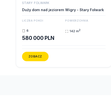
STARY FOLWARK
Duży dom nad jeziorem Wigry - Stary Folwark
LICZBA POKOI
POWIERZCHNIA
2
6
142 m
580 000 PLN
ZOBACZ