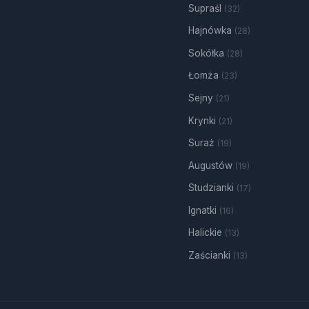
Supraśl
(32)
Hajnówka
(28)
Sokółka
(28)
Łomża
(23)
Sejny
(21)
Krynki
(21)
Suraż
(19)
Augustów
(19)
Studzianki
(17)
Ignatki
(16)
Halickie
(13)
Zaścianki
(13)