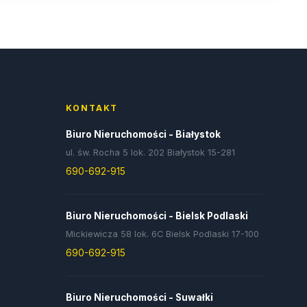
KONTAKT
Biuro Nieruchomości - Białystok
ul. św. Rocha 5 lok. 202 Białystok 15-281
690-692-915
Biuro Nieruchomości - Bielsk Podlaski
Mickiewicza 58 lok. 6C Bielsk Podlaski 17-100
690-692-915
Biuro Nieruchomości - Suwałki