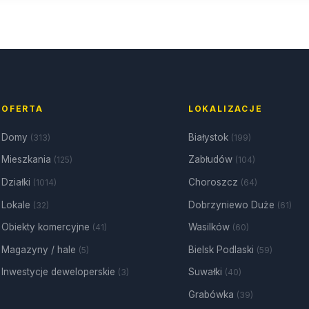
OFERTA
LOKALIZACJE
Domy
Białystok
(313)
(199)
Mieszkania
Zabłudów
(125)
(104)
Działki
Choroszcz
(1014)
(64)
Lokale
Dobrzyniewo Duże
(32)
(61)
Obiekty komercyjne
Wasilków
(41)
(60)
Magazyny / hale
Bielsk Podlaski
(5)
(59)
Inwestycje deweloperskie
Suwałki
(3)
(40)
Grabówka
(39)