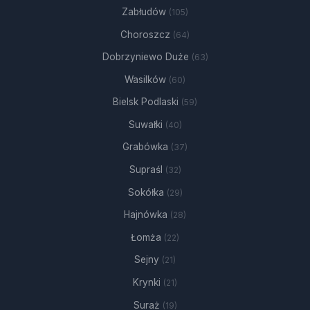
Zabłudów
(105)
Choroszcz
(64)
Dobrzyniewo Duże
(63)
Wasilków
(60)
Bielsk Podlaski
(59)
Suwałki
(40)
Grabówka
(37)
Supraśl
(32)
Sokółka
(29)
Hajnówka
(28)
Łomża
(22)
Sejny
(21)
Krynki
(21)
Suraż
(19)