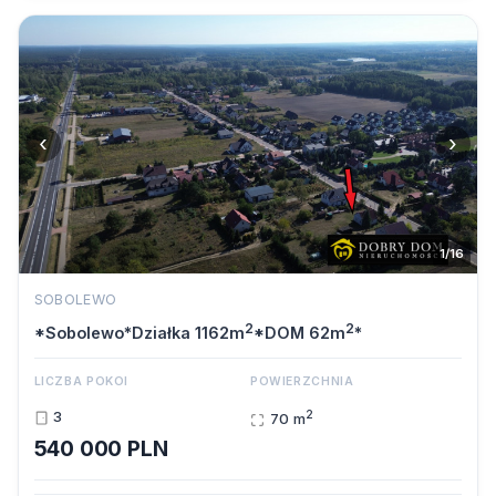
‹
›
1/16
SOBOLEWO
2
2
*Sobolewo*Działka 1162m
*DOM 62m
*
LICZBA POKOI
POWIERZCHNIA
2
3
70 m
540 000 PLN