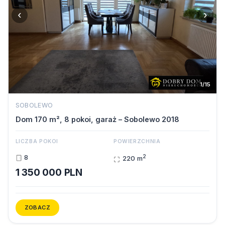
‹
›
1/15
SOBOLEWO
Dom 170 m², 8 pokoi, garaż – Sobolewo 2018
LICZBA POKOI
POWIERZCHNIA
2
8
220 m
1 350 000 PLN
ZOBACZ