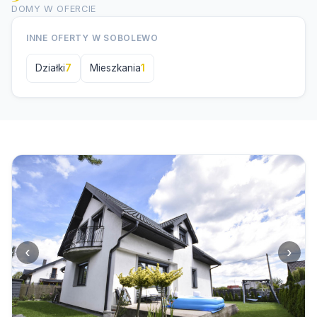
DOMY W OFERCIE
INNE OFERTY W SOBOLEWO
Działki
7
Mieszkania
1
‹
›