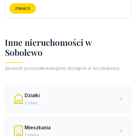
ZOBACZ
I
n
n
e
n
i
e
r
u
c
h
o
m
o
ś
c
i
w
S
o
b
o
l
e
w
o
Sprawdź pozostałe kategorie dostępne w tej lokalizacji
Działki
7 ofert
Mieszkania
1 oferta