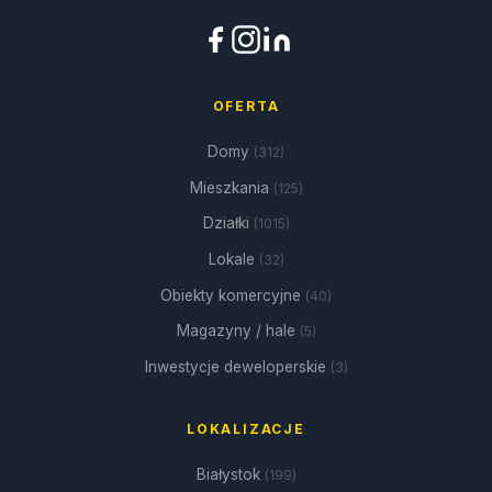
OFERTA
Domy
(312)
Mieszkania
(125)
Działki
(1015)
Lokale
(32)
Obiekty komercyjne
(40)
Magazyny / hale
(5)
Inwestycje deweloperskie
(3)
LOKALIZACJE
Białystok
(199)