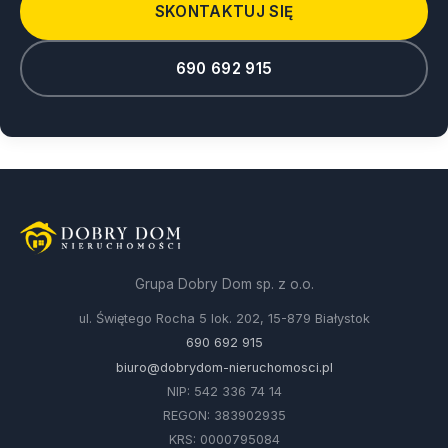
SKONTAKTUJ SIĘ
690 692 915
Grupa Dobry Dom sp. z o.o.
ul. Świętego Rocha 5 lok. 202, 15-879 Białystok
690 692 915
biuro@dobrydom-nieruchomosci.pl
NIP: 542 336 74 14
REGON: 383902935
KRS: 0000795084