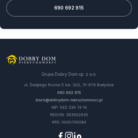
690 692 915
Grupa Dobry Dom sp. z o.o.
ul. Świętego Rocha 5 lok. 202, 15-879 Białystok
690 692 915
biuro@dobrydom-nieruchomosci.pl
NIP: 542 336 74 14
REGON: 383902935
KRS: 0000795084