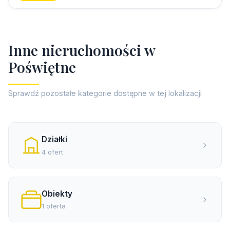
I
n
n
e
n
i
e
r
u
c
h
o
m
o
ś
c
i
w
P
o
ś
w
i
ę
t
n
e
Sprawdź pozostałe kategorie dostępne w tej lokalizacji
Działki
4 ofert
Obiekty
1 oferta