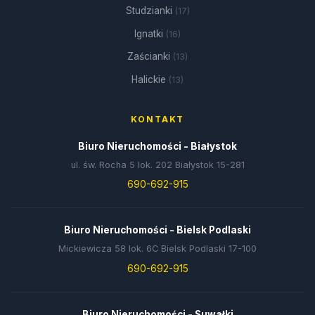
Studzianki
(17)
Ignatki
(16)
Zaścianki
(13)
Halickie
(13)
KONTAKT
Biuro Nieruchomości - Białystok
ul. św. Rocha 5 lok. 202 Białystok 15-281
690-692-915
Biuro Nieruchomości - Bielsk Podlaski
Mickiewicza 58 lok. 6C Bielsk Podlaski 17-100
690-692-915
Biuro Nieruchomości - Suwałki