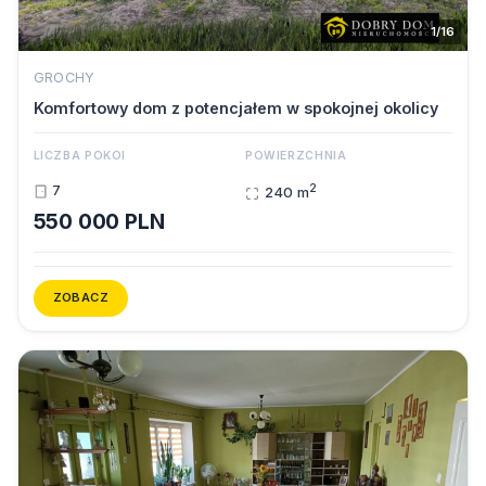
1/16
GROCHY
Komfortowy dom z potencjałem w spokojnej okolicy
LICZBA POKOI
POWIERZCHNIA
2
7
240 m
550 000 PLN
ZOBACZ