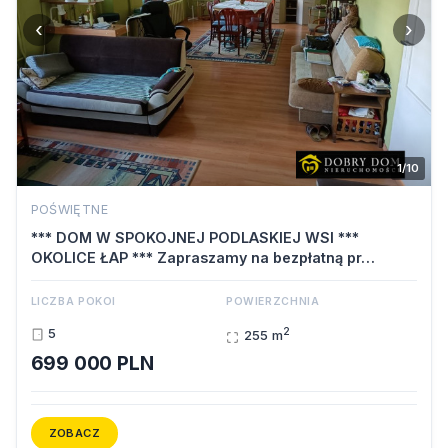
‹
›
1/10
POŚWIĘTNE
*** DOM W SPOKOJNEJ PODLASKIEJ WSI ***
OKOLICE ŁAP *** Zapraszamy na bezpłatną pr…
LICZBA POKOI
POWIERZCHNIA
2
5
255 m
699 000 PLN
ZOBACZ