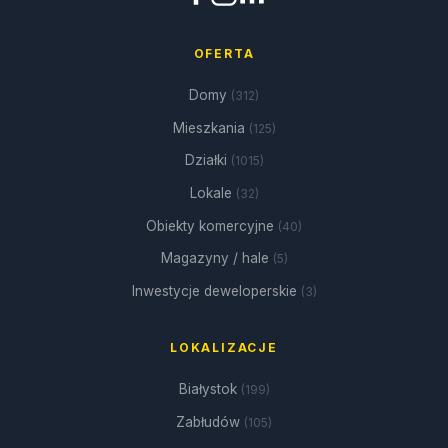
OFERTA
Domy
(312)
Mieszkania
(125)
Działki
(1015)
Lokale
(32)
Obiekty komercyjne
(40)
Magazyny / hale
(5)
Inwestycje deweloperskie
(3)
LOKALIZACJE
Białystok
(199)
Zabłudów
(105)